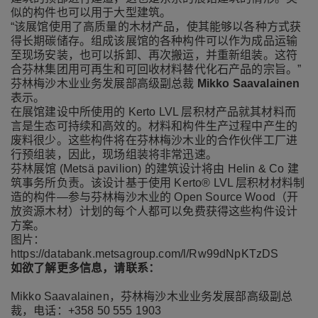
似的构件也可以用于大型建筑。
“该展馆使用了高质量的木材产品，使其能够以各种方式获
得长期碳储存。组成该展馆的各种构件可以作为成品运输
至现场安装，也可以拆卸、再次搬运，并重新组装。这符
合芬林集团用可再生和可回收材料替代化石产品的宗旨。”
芬林梅沙木业业务发展部高级副总裁
Mikko Saavalainen
表示。
在展馆建设中所使用的 Kerto LVL 层积材产品就其材料而
言是生态可持续和高效的。材料和构件生产过程中产生的
废料很少。这些构件将在芬林梅沙木业的合作伙伴工厂进
行预组装，因此，现场组装将非常迅速。
芬林展馆 (Metsä pavilion) 的建筑设计将由 Helin & Co 建
筑事务所负责。该设计基于使用 Kerto® LVL 层积材材料制
造的构件—参与芬林梅沙木业的
Open Source Wood（开
放资源木材）
计划的每个人都可以免费获得这些构件设计
方案。
图片：
https://databank.metsagroup.com/l/Rw99dNpKTzDS
如欲了解更多信息，请联系：
Mikko Saavalainen，芬林梅沙木业业务发展部高级副总
裁，电话：+358 50 555 1903