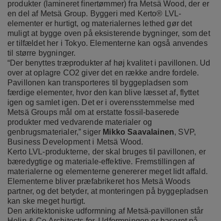
produkter (lamineret finertømmer)
fra Metsä Wood, der er
en del af Metsä Group. Byggeri med Kerto® LVL-
elementer er hurtigt, og materialernes lethed gør det
muligt at bygge oven på eksisterende bygninger, som det
er tilfældet her i Tokyo. Elementerne kan også anvendes
til større bygninger.
“Der benyttes træprodukter af høj kvalitet i pavillonen. Ud
over at oplagre CO2 giver det en række andre fordele.
Pavillonen kan transporteres til byggepladsen som
færdige elementer, hvor den kan blive læsset af, flyttet
igen og samlet igen. Det er i overensstemmelse med
Metsä Groups mål om at erstatte fossil-baserede
produkter med vedvarende materialer og
genbrugsmaterialer,” siger
Mikko Saavalainen
, SVP,
Business Development i Metsä Wood.
Kerto LVL-produkterne, der skal bruges til pavillonen, er
bæredygtige og materiale-effektive. Fremstillingen af
materialerne og elementerne genererer meget lidt affald.
Elementerne bliver præfabrikeret hos Metsä Woods
partner, og det betyder, at monteringen på byggepladsen
kan ske meget hurtigt.
Den arkitektoniske udformning af Metsä-pavillonen står
Helin & Co Architects for. Udformningen er baseret på