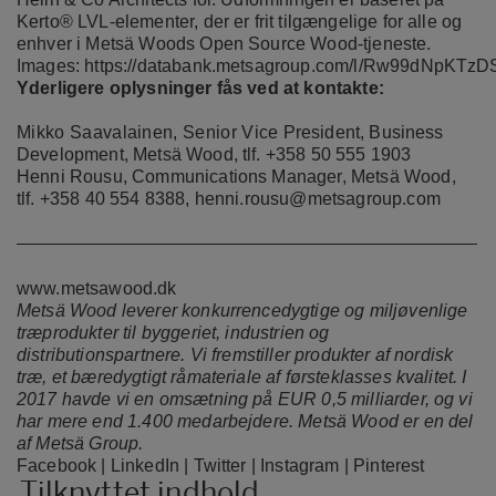
Kerto® LVL-elementer, der er frit tilgængelige for alle og
enhver i Metsä Woods
Open Source Wood-tjeneste
.
Images:
https://databank.metsagroup.com/l/Rw99dNpKTzD
Yderligere oplysninger fås ved at kontakte:
Mikko Saavalainen, Senior Vice President, Business
Development, Metsä Wood, tlf. +358 50 555 1903
Henni Rousu, Communications Manager, Metsä Wood,
tlf. +358 40 554 8388,
henni.rousu@metsagroup.com
www.metsawood.dk
Metsä Wood leverer konkurrencedygtige og miljøvenlige
træprodukter til byggeriet, industrien og
distributionspartnere. Vi fremstiller produkter af nordisk
træ, et bæredygtigt råmateriale af førsteklasses kvalitet. I
2017 havde vi en omsætning på EUR 0,5 milliarder, og vi
har mere end 1.400 medarbejdere. Metsä Wood er en del
af Metsä Group.
Facebook
|
LinkedIn
|
Twitter
|
Instagram
|
Pinterest
Tilknyttet indhold