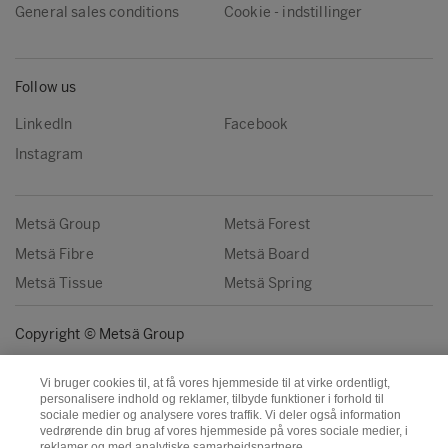
General sales conditions
Cookie - indstillinger
Follow us
LinkedIn
Facebook
Instagram
Metsä Group
Metsä Forest
Metsä Fibre
Metsä Board
Metsä Tissue
Metsä Spring
Copyright © Metsä Group
Vi bruger cookies til, at få vores hjemmeside til at virke ordentligt,
personalisere indhold og reklamer, tilbyde funktioner i forhold til
sociale medier og analysere vores traffik. Vi deler også information
vedrørende din brug af vores hjemmeside på vores sociale medier, i
reklamer og med analytiske samarbejdspartnere.