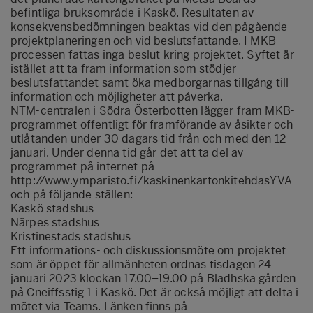
befintliga bruksområde i Kaskö. Resultaten av
konsekvensbedömningen beaktas vid den pågående
projektplaneringen och vid beslutsfattande. I MKB-
processen fattas inga beslut kring projektet. Syftet är
istället att ta fram information som stödjer
beslutsfattandet samt öka medborgarnas tillgång till
information och möjligheter att påverka.
NTM-centralen i Södra Österbotten lägger fram MKB-
programmet offentligt för framförande av åsikter och
utlåtanden under 30 dagars tid från och med den 12
januari. Under denna tid går det att ta del av
programmet på internet på
http://www.ymparisto.fi/kaskinenkartonkitehdasYVA
och på följande ställen:
Kaskö stadshus
Närpes stadshus
Kristinestads stadshus
Ett informations- och diskussionsmöte om projektet
som är öppet för allmänheten ordnas tisdagen 24
januari 2023 klockan 17.00–19.00 på Bladhska gården
på Cneiffsstig 1 i Kaskö. Det är också möjligt att delta i
mötet via Teams. Länken finns på