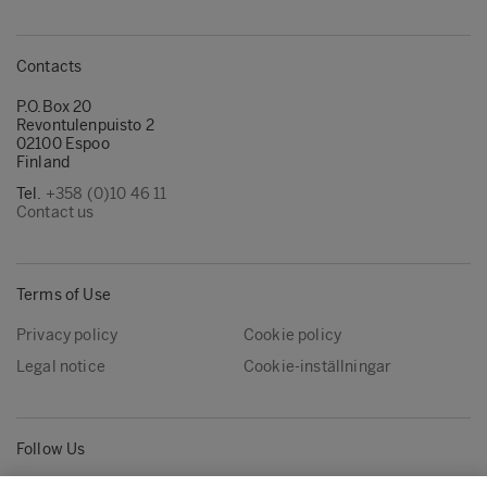
Contacts
P.O.Box 20
Revontulenpuisto 2
02100 Espoo
Finland
Tel.
+358 (0)10 46 11
Contact us
Terms of Use
Privacy policy
Cookie policy
Legal notice
Cookie-inställningar
Follow Us