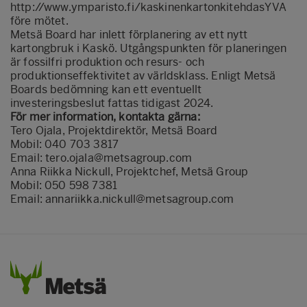
http://www.ymparisto.fi/kaskinenkartonkitehdasYVA
före mötet.
Metsä Board har inlett förplanering av ett nytt
kartongbruk i Kaskö. Utgångspunkten för planeringen
är fossilfri produktion och resurs- och
produktionseffektivitet av världsklass. Enligt Metsä
Boards bedömning kan ett eventuellt
investeringsbeslut fattas tidigast 2024.
För mer
information, kontakta gärna:
Tero Ojala, Projektdirektör, Metsä Board
Mobil: 040 703 3817
Email:
tero.ojala@metsagroup.com
Anna Riikka Nickull, Projektchef, Metsä Group
Mobil: 050 598 7381
Email: annariikka.nickull@metsagroup.com