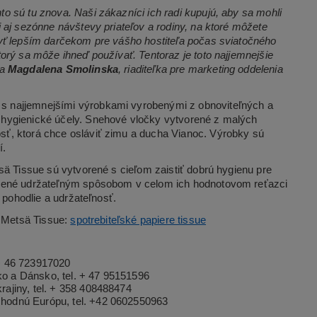
o sú tu znova. Naši zákazníci ich radi kupujú, aby sa mohli
 aj sezónne návštevy priateľov a rodiny, na ktoré môžete
byť lepším darčekom pre vášho hostiteľa počas sviatočného
orý sa môže ihneď používať. Tentoraz je toto najjemnejšie
la
Magdalena Smolinska
, riaditeľka pre marketing oddelenia
s najjemnejšími výrobkami vyrobenými z obnoviteľných a
 hygienické účely. Snehové vločky vytvorené z malých
ť, ktorá chce osláviť zimu a ducha Vianoc. Výrobky sú
í.
sä Tissue sú vytvorené s cieľom zaistiť dobrú hygienu pre
obené udržateľným spôsobom v celom ich hodnotovom reťazci
 pohodlie a udržateľnosť.
i Metsä Tissue:
spotrebiteľské papiere tissue
+ 46 723917020
o a Dánsko, tel. + 47 95151596
ajiny, tel. + 358 408488474
hodnú Európu, tel. +42 0602550963