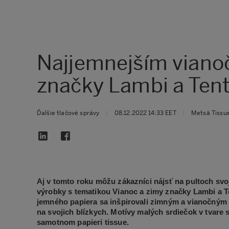
Najjemnejším viano
značky Lambi a Ten
Ďalšie tlačové správy
|
08.12.2022 14:33 EET
|
Metsä Tissu
Aj v tomto roku môžu zákazníci nájsť na pultoch sv
výrobky s tematikou Vianoc a zimy značky Lambi a T
jemného papiera sa inšpirovali zimným a vianočným
na svojich blízkych. Motívy malých srdiečok v tvare
samotnom papieri tissue.