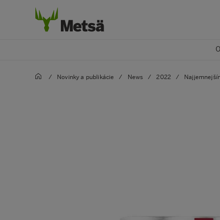
O
/
Novinky a publikácie
/
News
/
2022
/
Najjemnejší