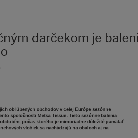
čným darčekom je balen
to
e
ojich obľúbených obchodov v celej Európe sezónne
ento spoločnosti Metsä Tissue. Tieto sezónne balenia
 obdobím, počas ktorého je mimoriadne dôležité pamätať
 snehových vločiek sa nachádzajú na obaloch aj na