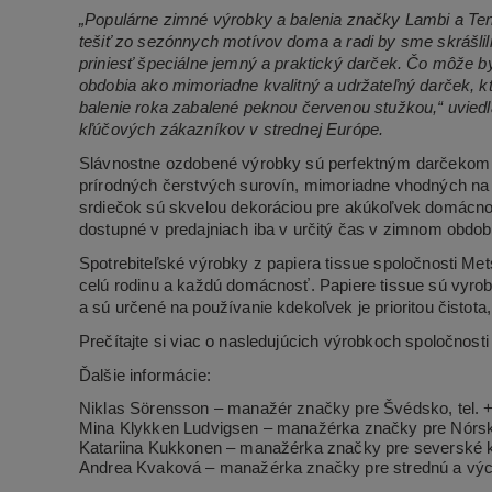
„Populárne zimné výrobky a balenia značky Lambi a Tent
tešiť zo sezónnych motívov doma a radi by sme skrášlili
priniesť špeciálne jemný a praktický darček. Čo môže 
obdobia ako mimoriadne kvalitný a udržateľný darček, kt
balenie roka zabalené peknou červenou stužkou,“ uvied
kľúčových zákazníkov v strednej Európe.
Slávnostne ozdobené výrobky sú perfektným darčekom 
prírodných čerstvých surovín, mimoriadne vhodných na
srdiečok sú skvelou dekoráciou pre akúkoľvek domácnos
dostupné v predajniach iba v určitý čas v zimnom obdob
Spotrebiteľské výrobky z papiera tissue spoločnosti Met
celú rodinu a každú domácnosť. Papiere tissue sú vyr
a sú určené na používanie kdekoľvek je prioritou čistota,
Prečítajte si viac o nasledujúcich výrobkoch spoločnost
Ďalšie informácie:
Niklas Sörensson – manažér značky pre Švédsko, tel. 
Mina Klykken Ludvigsen – manažérka značky pre Nórsk
Katariina Kukkonen – manažérka značky pre severské kr
Andrea Kvaková – manažérka značky pre strednú a výc