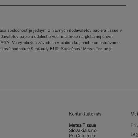
aša spoločnosť je jedným z hlavných dodávateľov papiera tissue v
dávateľov papiera odolného voči mastnote na globálnej úrovni.
a SAGA. Vo výrobných závodoch v piatich krajinách zamestnávame
elkovú hodnotu 0,9 miliardy EUR. Spoločnosť Metsä Tissue je
Kontaktujte nás
Met
Metsa Tissue
Pri
Slovakia s.r.o.
Leg
Pri Celulózke