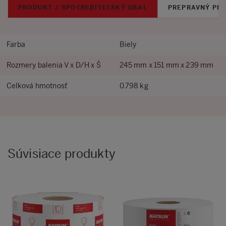
PRODUKT / SPOTREBITEĽSKÝ OBAL
PREPRAVNÝ PB
Farba
Biely
Rozmery balenia V x D/H x Š
245 mm x 151 mm x 239 mm
Celková hmotnosť
0.798 kg
Súvisiace produkty