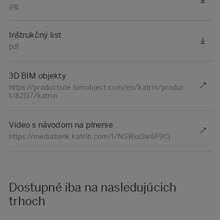
jpg
Inštrukčný list
pdf
3D BIM objekty
https://productsite.bimobject.com/en/katrin/produc
t/82117/katrin
Video s návodom na plnenie
https://mediabank.katrin.com/l/NSWxsSw6F9Cj
Dostupné iba na nasledujúcich
trhoch