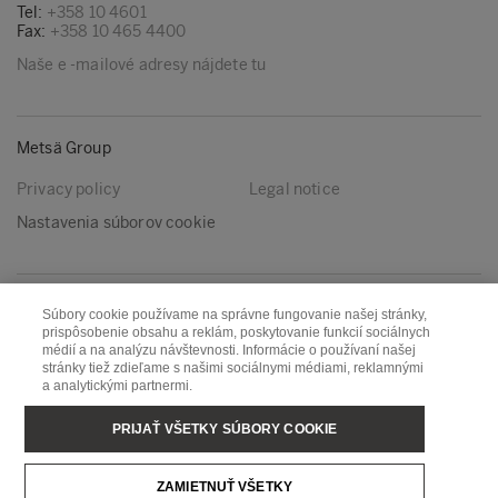
Tel:
+358 10 4601
Fax:
+358 10 465 4400
Naše e -mailové adresy nájdete tu
Metsä Group
Privacy policy
Legal notice
Nastavenia súborov cookie
Nasleduj nás
Súbory cookie používame na správne fungovanie našej stránky,
prispôsobenie obsahu a reklám, poskytovanie funkcií sociálnych
LinkedIn
Youtube
médií a na analýzu návštevnosti. Informácie o používaní našej
stránky tiež zdieľame s našimi sociálnymi médiami, reklamnými
a analytickými partnermi.
Metsä Board
Metsä Fibre
PRIJAŤ VŠETKY SÚBORY COOKIE
Metsä Forest
Metsä Spring
ZAMIETNUŤ VŠETKY
Metsä Tissue
Metsä Wood