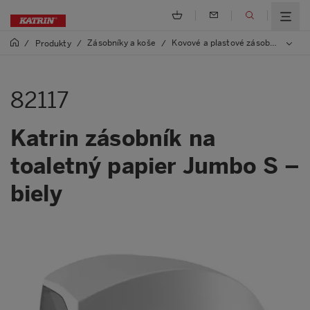
Zásobníky a koše
Kovové a plastové zásobníky
/
Produkty
/
/
/
82
82117
Katrin zásobník na
toaletný papier Jumbo S –
biely