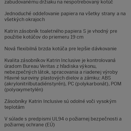
zabudovanému držiaku na nespotrebovaný kotúč
Jednoduché oddeľovanie papiera na všetky strany a na
všetkých okrajoch
Katrin zásobník toaletného papiera S je vhodný pre
použitie kotúčov do priemeru 19 cm
Nová flexibilná brzda kotúča pre lepšie dávkovanie
Kvalita zásobníkov Katrin Inclusive je kontrolovaná
úradom Bureau Veritas z hľadiska výkonu,
nebezpečných látok, spracovania a riadenej výroby
Hlavné suroviny plastových dielov a zámku: ABS
(akrylonitrilbutadiénstyrén), PC (polykarbonát), POM
(polyoxymetylén)
Zásobníky Katrin Inclusive sú odolné voči vysokým
teplotám
V súlade s predpismi UL94 o požiarnej bezpečnosti a
požiarnej ochrane (EÚ)