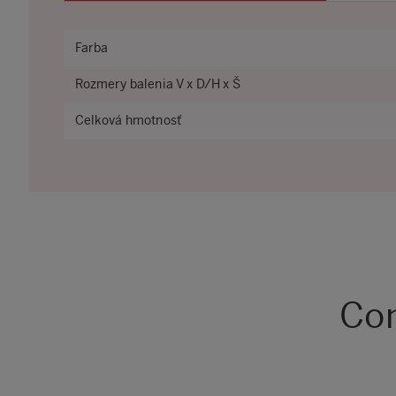
Farba
Rozmery balenia V x D/H x Š
Celková hmotnosť
Com