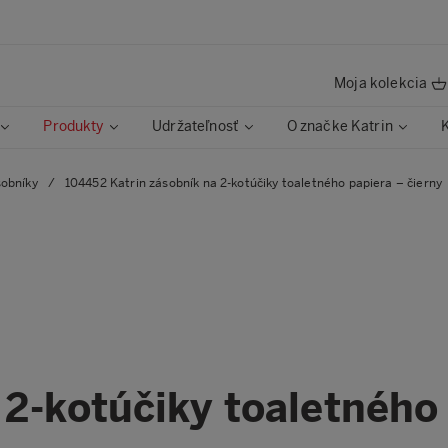
Moja kolekcia
Produkty
Udržateľnosť
O značke Katrin
sobníky
/
104452 Katrin zásobník na 2-kotúčiky toaletného papiera – čierny
 2-kotúčiky toaletného 