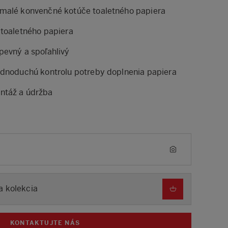
 malé konvenčné kotúče toaletného papiera
 toaletného papiera
pevný a spoľahlivý
ednoduchú kontrolu potreby doplnenia papiera
ntáž a údržba
a kolekcia
KONTAKTUJTE NÁS