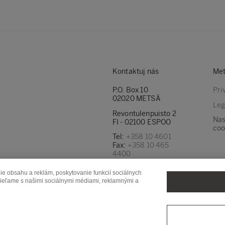
Kontaktuj nás
Met
P.O. Box 10
Pri
02020 METSÄ
Leg
Revontulenpuisto 2
Nas
FI - 02100 ESPOO
coo
Tel:
+358 10 4601
Fax:
+358 10 465
4400
Naše e -mailové
e obsahu a reklám, poskytovanie funkcií sociálnych
adresy nájdete tu
zdieľame s našimi sociálnymi médiami, reklamnými a
Metsä Forest
Metsä Spring
Met