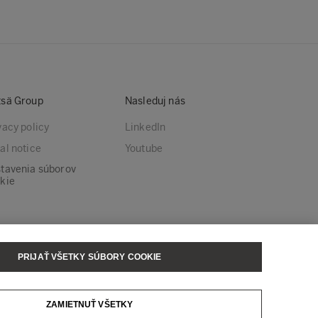
sä Group
Nasleduj nás
vacy policy
LinkedIn
al notice
Youtube
tavenia súborov
kie
PRIJAŤ VŠETKY SÚBORY COOKIE
sä Tissue
Metsä Wood
ZAMIETNUŤ VŠETKY