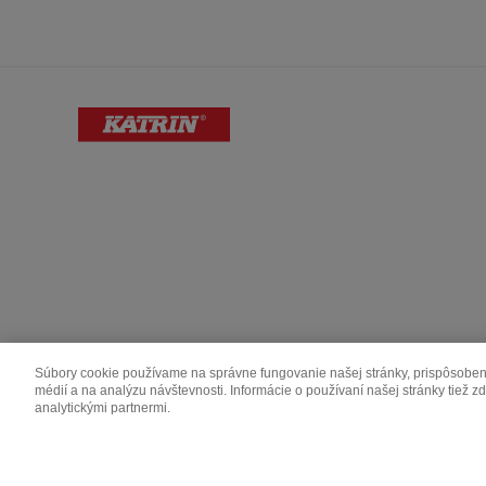
Súbory cookie používame na správne fungovanie našej stránky, prispôsobeni
médií a na analýzu návštevnosti. Informácie o používaní našej stránky tiež 
Katrin is made by Metsä Group.
analytickými partnermi.
Metsä Board
Metsä Fibre