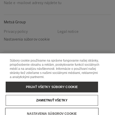
Naše e -mailové adresy nájdete tu
Metsä Group
Privacy policy
Legal notice
Nastavenia súborov cookie
Nasleduj nás
Súbory cookie používame na správne fungovanie našej stránky,
prispôsobenie obsahu a reklám, poskytovanie funkcií sociálnych
LinkedIn
Youtube
médií a na analýzu návštevnosti. Informácie o používaní našej
stránky tiež zdieľame s našimi sociálnymi médiami, reklamnými
a analytickými partnermi.
Metsä Board
Metsä Fibre
PRIJAŤ VŠETKY SÚBORY COOKIE
Metsä Forest
Metsä Spring
ZAMIETNUŤ VŠETKY
Metsä Tissue
Metsä Wood
NASTAVENIA SÚBOROV COOKIE
Copyright © Metsä Group