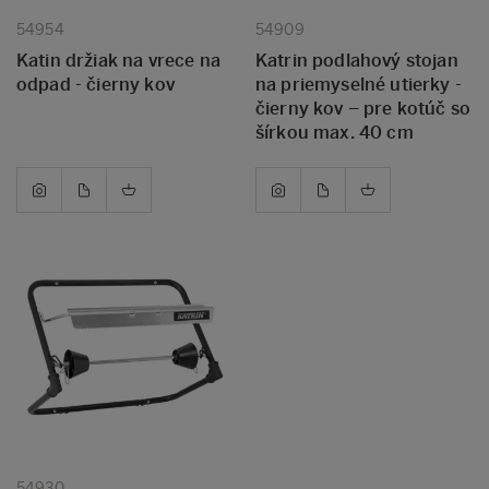
54954
54909
Katin držiak na vrece na
Katrin podlahový stojan
odpad - čierny kov
na priemyselné utierky -
čierny kov – pre kotúč so
šírkou max. 40 cm
54930