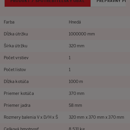
PRODUKT / SPOTREBITEĽSKÝ OBAL
PREPRAVNÝ PB
Farba
Hnedá
Dĺžka útržku
1000000 mm
Šírka útržku
320 mm
Počet vrstiev
1
Počet listov
1
Dĺžka kotúča
1000 m
Priemer kotúča
370 mm
Priemer jadra
58 mm
Rozmery balenia V x D/H x Š
320 mm x 370 mm x 370 mm
Celková hmotnosť
8.531 kg