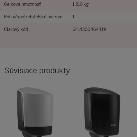
Celková hmotnosť
1.210 kg
Rolky/spotrebiteľské balenie
1
Čiarový kód
6414300464419
Súvisiace produkty