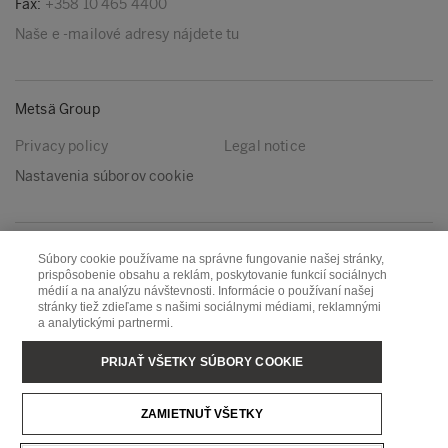
Fax:
+358 10 465 4400
Naše e -mailové adresy nájdete tu
Metsä Group
Privacy policy
Legal notice
Nastavenia súborov cookie
Nasleduj nás
Súbory cookie používame na správne fungovanie našej stránky,
prispôsobenie obsahu a reklám, poskytovanie funkcií sociálnych
LinkedIn
Youtube
médií a na analýzu návštevnosti. Informácie o používaní našej
stránky tiež zdieľame s našimi sociálnymi médiami, reklamnými
a analytickými partnermi.
Metsä Board
Metsä Fibre
PRIJAŤ VŠETKY SÚBORY COOKIE
Metsä Forest
Metsä Spring
ZAMIETNUŤ VŠETKY
Metsä Tissue
Metsä Wood