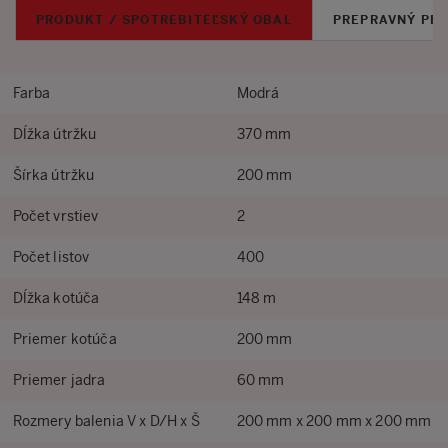
PRODUKT / SPOTREBITEĽSKÝ OBAL
PREPRAVNÝ PB
Farba
Modrá
Dĺžka útržku
370 mm
Šírka útržku
200 mm
Počet vrstiev
2
Počet listov
400
Dĺžka kotúča
148 m
Priemer kotúča
200 mm
Priemer jadra
60 mm
Rozmery balenia V x D/H x Š
200 mm x 200 mm x 200 mm