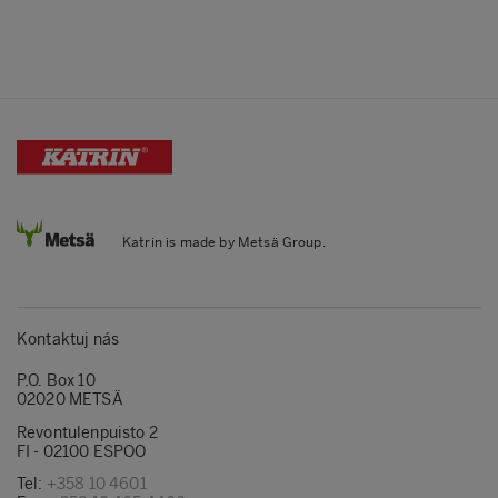
Katrin is made by Metsä Group.
Kontaktuj nás
P.O. Box 10
02020 METSÄ
Revontulenpuisto 2
FI - 02100 ESPOO
Tel:
+358 10 4601