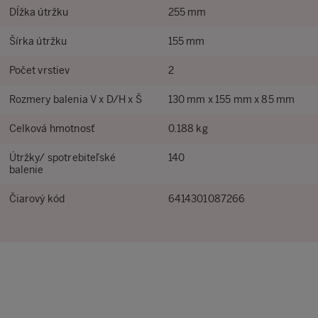
Dĺžka útržku
255 mm
Šírka útržku
155 mm
Počet vrstiev
2
Rozmery balenia V x D/H x Š
130 mm x 155 mm x 85 mm
Celková hmotnosť
0.188 kg
Útržky/ spotrebiteľské
140
balenie
Čiarový kód
6414301087266