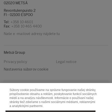
02020 METSÄ
Revontulenpuisto 2
FI - 02100 ESPOO
Tel:
+358 10 4601
Fax:
+358 10 465 4400
Naše e -mailové adresy nájdete tu
Metsä Group
Privacy policy
Legal notice
Nastavenia súborov cookie
Nasleduj nás
Súbory cookie používame na správne fungovanie našej stránky,
prispôsobenie obsahu a reklám, poskytovanie funkcií sociálnych
LinkedIn
Youtube
médií a na analýzu návštevnosti. Informácie o používaní našej
stránky tiež zdieľame s našimi sociálnymi médiami, reklamnými
a analytickými partnermi.