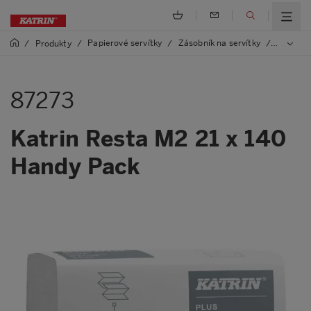
Papierové servítky
Zásobník na servítky
/
Produkty
/
/
/
87273 Ka
87273
Katrin Resta M2 21 x 140
Handy Pack