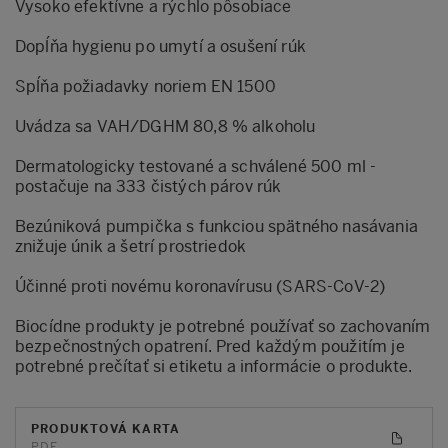
Vysoko efektívne a rýchlo pôsobiace
Dopĺňa hygienu po umytí a osušení rúk
Spĺňa požiadavky noriem EN 1500
Uvádza sa VAH/DGHM 80,8 % alkoholu
Dermatologicky testované a schválené 500 ml -
postačuje na 333 čistých párov rúk
Bezúniková pumpička s funkciou spätného nasávania
znižuje únik a šetrí prostriedok
Účinné proti novému koronavírusu (SARS-CoV-2)
Biocídne produkty je potrebné používať so zachovaním
bezpečnostných opatrení. Pred každým použitím je
potrebné prečítať si etiketu a informácie o produkte.
PRODUKTOVÁ KARTA
PDF