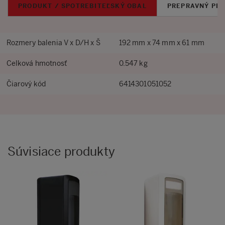
PRODUKT / SPOTREBITEĽSKÝ OBAL
PREPRAVNÝ PB
Rozmery balenia V x D/H x Š
192 mm x 74 mm x 61 mm
Celková hmotnosť
0.547 kg
Čiarový kód
6414301051052
Súvisiace produkty