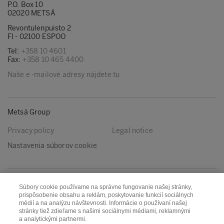
P.O. Box 10
02020 METSÄ
Revontulenpuisto 2
FI - 02100 ESPOO
Tel:
+358 10 4601
Fax:
+358 10 465 4400
Naše e -mailové adresy nájdete tu
Metsä Group
Privacy policy
Legal notice
Nastavenia súborov cookie
Nasleduj nás
Súbory cookie používame na správne fungovanie našej stránky,
prispôsobenie obsahu a reklám, poskytovanie funkcií sociálnych
LinkedIn
Youtube
médií a na analýzu návštevnosti. Informácie o používaní našej
stránky tiež zdieľame s našimi sociálnymi médiami, reklamnými
a analytickými partnermi.