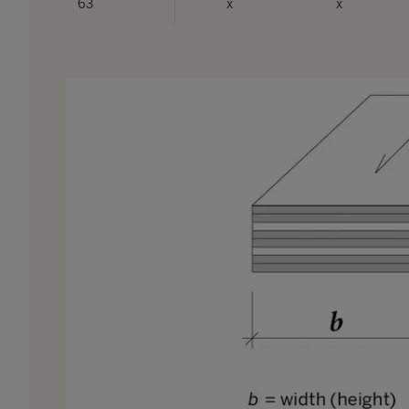
63
x
x