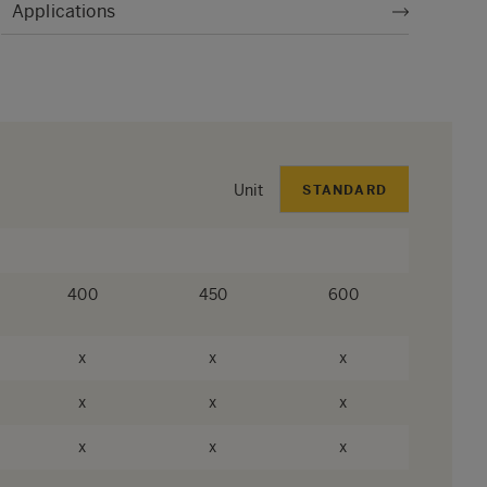
Applications
Unit
STANDARD
400
450
600
x
x
x
x
x
x
x
x
x