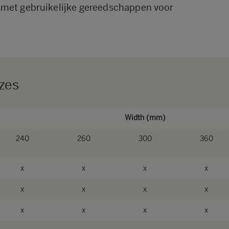
 met gebruikelijke gereedschappen voor
zes
Width (mm)
240
260
300
360
x
x
x
x
x
x
x
x
x
x
x
x