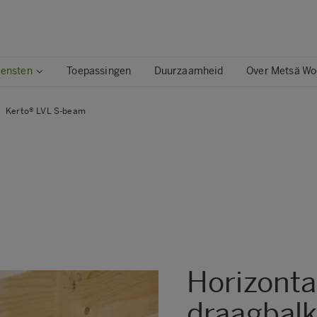
iensten
Toepassingen
Duurzaamheid
Over Metsä W
Kerto® LVL S-beam
Horizontal
draagbalk