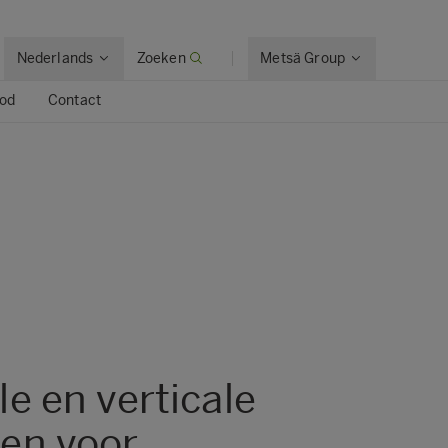
Nederlands
Zoeken
Metsä Group
ood
Contact
e en verticale
en voor