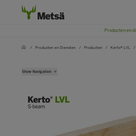
Producten en d
/
Producten en Diensten
/
Producten
/
Kerto® LVL
/
Kerto® LVL S-beam
Show Navigation
Kerto® LVL Q-panel
Kerto® LVL T-stud
Kerto® LVL L-panel
Kerto® LVL Qp-beam
Kerto® LVL D-panel