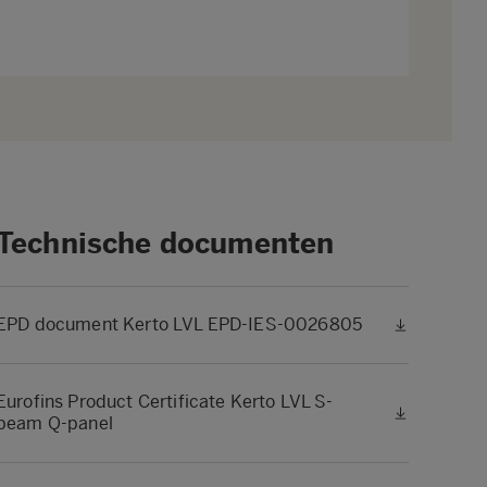
Technische documenten
EPD document Kerto LVL EPD-IES-0026805
Eurofins Product Certificate Kerto LVL S-
beam Q-panel