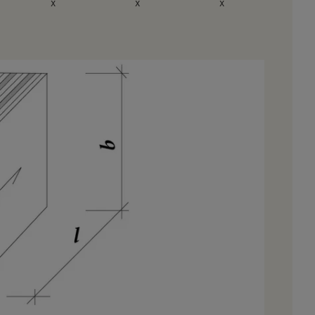
x
x
x