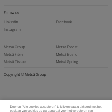
Follow us
LinkedIn
Facebook
Instagram
Metsä Group
Metsä Forest
Metsä Fibre
Metsä Board
Metsä Tissue
Metsä Spring
Copyright © Metsä Group
Door op “Alle cookies accepteren” te klikken gaat u akkoord met het
opslaan van cookies op uw apparaat voor het verbeteren van