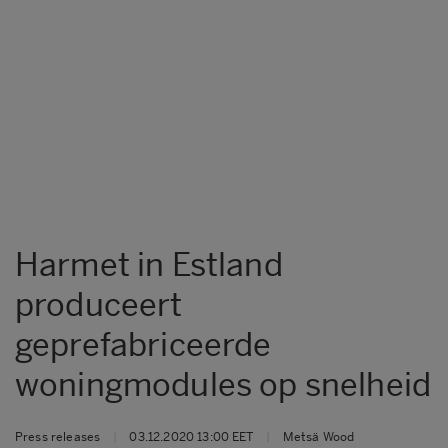
Harmet in Estland
produceert
geprefabriceerde
woningmodules op snelheid
Press releases
|
03.12.2020 13:00 EET
|
Metsä Wood