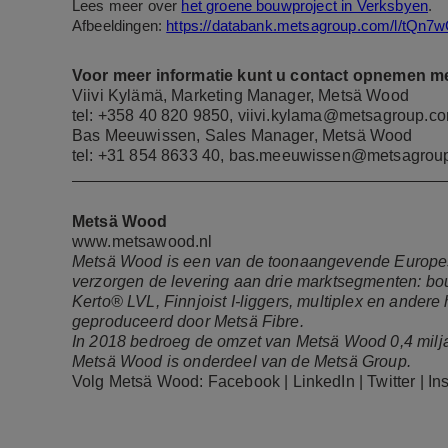
Lees meer over
het groene bouwproject in Verksbyen
.
Afbeeldingen:
https://databank.metsagroup.com/l/tQn
Voor meer informatie kunt u contact opnemen me
Viivi Kylämä, Marketing Manager, Metsä Wood
tel: +358 40 820 9850,
viivi.kylama@metsagroup.c
Bas Meeuwissen, Sales Manager, Metsä Wood
tel:
+31 854 8633 40,
bas.meeuwissen@metsagrou
Metsä Wood
www.metsawood.nl
Metsä Wood is een van de toonaangevende Europe
verzorgen de levering aan drie marktsegmenten: bouw
Kerto® LVL, Finnjoist I-liggers, multiplex en ande
geproduceerd door Metsä Fibre.
In 2018 bedroeg de omzet van Metsä Wood 0,4 milj
Metsä Wood is onderdeel van de Metsä Group.
Volg Metsä Wood:
Facebook
|
LinkedIn
|
Twitter
|
In