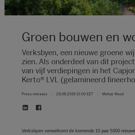
Groen bouwen en w
Verksbyen, een nieuwe groene wi
zien. Als onderdeel van dit proj
van vijf verdiepingen in het Cap
Kerto® LVL (gelamineerd fineerho
Press releases
|
28.08.2019 13:00 EET
|
Metsä Wood
Verksbyen verwelkomt de komende 10 jaar 5000 nieuwe b