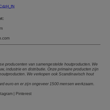
7wCdzH_fN
t:
om
p.com
se producenten van samengestelde houtproducten. We
, industrie en distributie. Onze primaire producten zijn
re houtproducten. We verkopen ook Scandinavisch hout
ard euro en er zijn ongeveer 1500 mensen werkzaam.
stagram
|
Pinterest