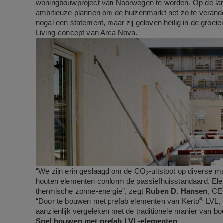
woningbouwproject van Noorwegen te worden. Op de lang
ambitieuze plannen om de huizenmarkt net zo te verander
nogal een statement, maar zij geloven heilig in de groe
Living-concept van Arca Nova.
“We zijn erin geslaagd om de CO
-uitstoot op diverse 
2
houten elementen conform de passiefhuisstandaard. Ele
thermische zonne-energie”, zegt
Ruben D. Hansen
, CE
®
“Door te bouwen met prefab elementen van Kerto
LVL, 
aanzienlijk vergeleken met de traditionele manier van b
Snel bouwen met prefab LVL-elementen