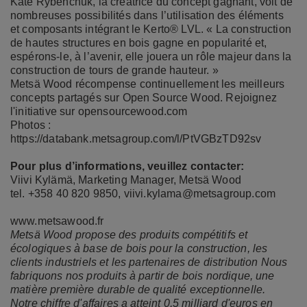
Kate Rybenchuk, la créatrice du concept gagnant, voit de
nombreuses possibilités dans l’utilisation des éléments
et composants intégrant le Kerto® LVL. « La construction
de hautes structures en bois gagne en popularité et,
espérons-le, à l’avenir, elle jouera un rôle majeur dans la
construction de tours de grande hauteur. »
Metsä Wood récompense continuellement les meilleurs
concepts partagés sur Open Source Wood. Rejoignez
l'initiative sur
opensourcewood.com
Photos :
https://databank.metsagroup.com/l/PtVGBzTD92sv
Pour plus d’informations, veuillez contacter:
Viivi Kylämä, Marketing Manager, Metsä Wood
tel. +358 40 820 9850, viivi.kylama@metsagroup.com
www.metsawood.fr
Metsä Wood propose des produits compétitifs et
écologiques à base de bois pour la construction, les
clients industriels et les partenaires de distribution Nous
fabriquons nos produits à partir de bois nordique, une
matière première durable de qualité exceptionnelle.
Notre chiffre d'affaires a atteint 0,5 milliard d'euros en