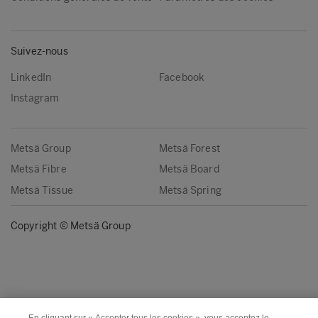
Suivez-nous
LinkedIn
Facebook
Instagram
Metsä Group
Metsä Forest
Metsä Fibre
Metsä Board
Metsä Tissue
Metsä Spring
Copyright © Metsä Group