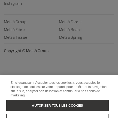
Instagram
Metsä Group
Metsä Forest
Metsä Fibre
Metsä Board
Metsä Tissue
Metsä Spring
Copyright © Metsä Group
En cliquant sur « Accepter tous les cookies », vous acceptez le
stockage de cookies sur votre appareil pour améliorer la navigation
sur le site, analyser son utilisation et contribuer à nos efforts de
marketing.
AUTORISER TOUS LES COOKIES