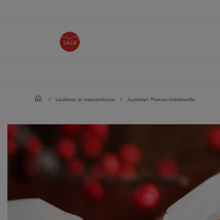
/
Lisukkeet ja naposteltavat
/
Juurekset Mornay kastikkeella