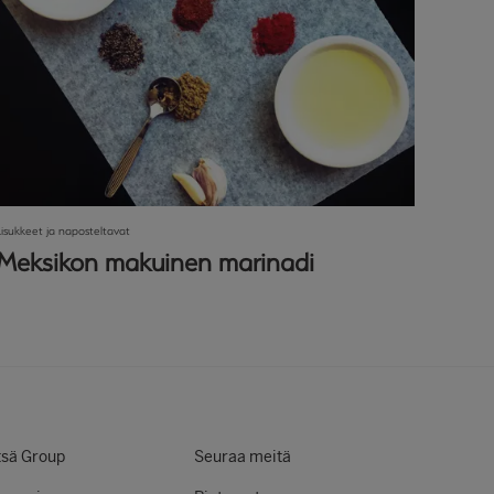
Lisukkeet ja naposteltavat
Meksikon makuinen marinadi
sä Group
Seuraa meitä