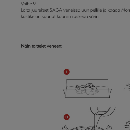
Vaihe 9
Laita juurekset SAGA veneissä uunipellille ja kaada Morn
kastike on saanut kauniin ruskean värin.
Näin taittelet veneen: