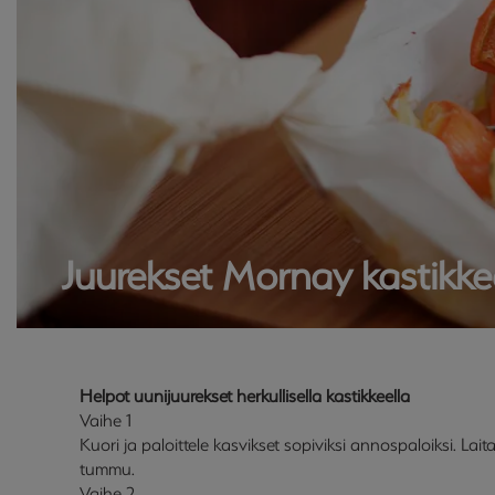
Juurekset Mornay kastikke
Helpot uunijuurekset herkullisella kastikkeella
Vaihe 1
Kuori ja paloittele kasvikset sopiviksi annospaloiksi. Lai
tummu.
Vaihe 2