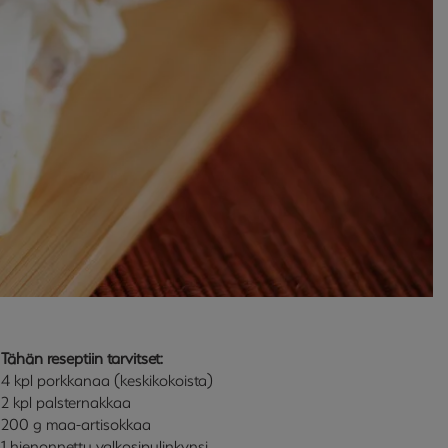
Tähän reseptiin tarvitset:
4 kpl porkkanaa (keskikokoista)
2 kpl palsternakkaa
200 g maa-artisokkaa
1 hienonnettu valkosipulinkynsi