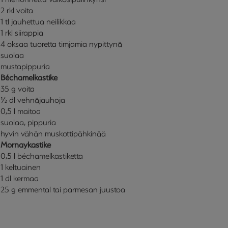
2 rkl voita
1 tl jauhettua neilikkaa
1 rkl siirappia
4 oksaa tuoretta timjamia nypittynä
suolaa
mustapippuria
Béchamelkastike
35 g voita
½ dl vehnäjauhoja
0,5 l maitoa
suolaa, pippuria
hyvin vähän muskottipähkinää
Mornaykastike
0,5 l béchamelkastiketta
1 keltuainen
1 dl kermaa
25 g emmental tai parmesan juustoa