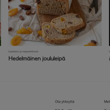
Lisukkeet ja naposteltavat
Hedelmäinen joululeipä
Ota yhteyttä
Met