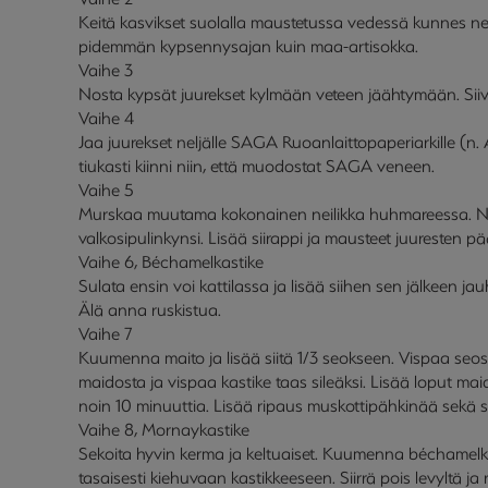
Keitä kasvikset suolalla maustetussa vedessä kunnes ne 
pidemmän kypsennysajan kuin maa-artisokka.
Vaihe 3
Nosta kypsät juurekset kylmään veteen jäähtymään. Siivil
Vaihe 4
Jaa juurekset neljälle SAGA Ruoanlaittopaperiarkille (n.
tiukasti kiinni niin, että muodostat SAGA veneen.
Vaihe 5
Murskaa muutama kokonainen neilikka huhmareessa. Nyp
valkosipulinkynsi. Lisää siirappi ja mausteet juuresten
Vaihe 6, Béchamelkastike
Sulata ensin voi kattilassa ja lisää siihen sen jälkeen j
Älä anna ruskistua.
Vaihe 7
Kuumenna maito ja lisää siitä 1/3 seokseen. Vispaa seos si
maidosta ja vispaa kastike taas sileäksi. Lisää loput maido
noin 10 minuuttia. Lisää ripaus muskottipähkinää sekä su
Vaihe 8, Mornaykastike
Sekoita hyvin kerma ja keltuaiset. Kuumenna béchamelkas
tasaisesti kiehuvaan kastikkeeseen. Siirrä pois levyltä ja