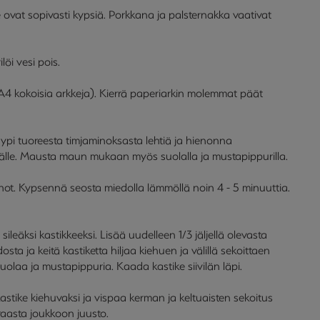
ovat sopivasti kypsiä. Porkkana ja palsternakka vaativat
öi vesi pois.
 A4 kokoisia arkkeja). Kierrä paperiarkin molemmat päät
i tuoreesta timjaminoksasta lehtiä ja hienonna
 päälle. Mausta maun mukaan myös suolalla ja mustapippurilla.
auhot. Kypsennä seosta miedolla lämmöllä noin 4 - 5 minuuttia.
leäksi kastikkeeksi. Lisää uudelleen 1/3 jäljellä olevasta
sta ja keitä kastiketta hiljaa kiehuen ja välillä sekoittaen
olaa ja mustapippuria. Kaada kastike siivilän läpi.
tike kiehuvaksi ja vispaa kerman ja keltuaisten sekoitus
 raasta joukkoon juusto.