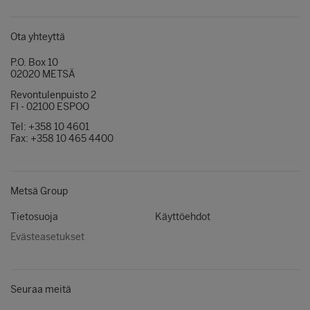
Ota yhteyttä
P.O. Box 10
02020 METSÄ
Revontulenpuisto 2
FI - 02100 ESPOO
Tel: +358 10 4601
Fax: +358 10 465 4400
Metsä Group
Tietosuoja
Käyttöehdot
Evästeasetukset
Seuraa meitä