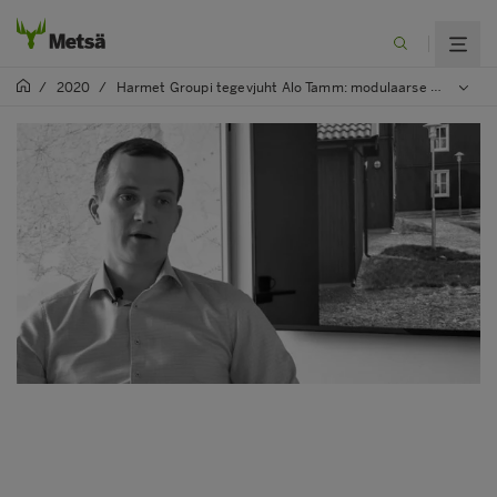
/
2020
/
Harmet Groupi tegevjuht Alo Tamm: modulaarse ehitamise peamised eelised on kiirus ja kvaliteet