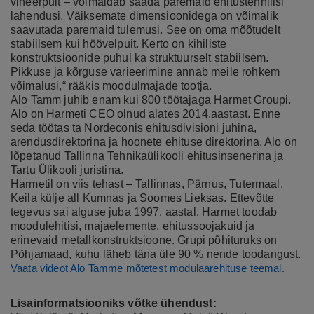
vineerpuit – võimaldab saada paremaid ehitustehnilisi
lahendusi. Väiksemate dimensioonidega on võimalik
saavutada paremaid tulemusi. See on oma mõõtudelt
stabiilsem kui höövelpuit. Kerto on kihiliste
konstruktsioonide puhul ka struktuurselt stabiilsem.
Pikkuse ja kõrguse varieerimine annab meile rohkem
võimalusi,“ rääkis moodulmajade tootja.
Alo Tamm juhib enam kui 800 töötajaga Harmet Groupi.
Alo on Harmeti CEO olnud alates 2014.aastast. Enne
seda töötas ta Nordeconis ehitusdivisioni juhina,
arendusdirektorina ja hoonete ehituse direktorina. Alo on
lõpetanud Tallinna Tehnikaülikooli ehitusinsenerina ja
Tartu Ülikooli juristina.
Harmetil on viis tehast – Tallinnas, Pärnus, Tutermaal,
Keila külje all Kumnas ja Soomes Lieksas. Ettevõtte
tegevus sai alguse juba 1997. aastal. Harmet toodab
moodulehitisi, majaelemente, ehitussoojakuid ja
erinevaid metallkonstruktsioone. Grupi põhituruks on
Põhjamaad, kuhu läheb täna üle 90 % nende toodangust.
Vaata videot Alo Tamme mõtetest modulaarehituse teemal
.
Lisainformatsiooniks võtke ühendust: