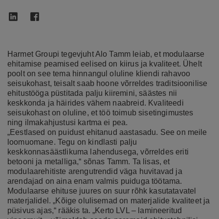
Harmet Groupi tegevjuht Alo Tamm leiab, et modulaarse
ehitamise peamised eelised on kiirus ja kvaliteet. Ühelt
poolt on see tema hinnangul oluline kliendi rahavoo
seisukohast, teisalt saab hoone võrreldes traditsioonilise
ehitustööga püstitada palju kiiremini, säästes nii
keskkonda ja häirides vähem naabreid. Kvaliteedi
seisukohast on oluline, et töö toimub sisetingimustes
ning ilmakahjustusi kartma ei pea.
„Eestlased on puidust ehitanud aastasadu. See on meile
loomuomane. Tegu on kindlasti palju
keskkonnasäästlikuma lahendusega, võrreldes eriti
betooni ja metalliga,“ sõnas Tamm. Ta lisas, et
modulaarehitiste arengutrendid väga huvitavad ja
arendajad on aina enam valmis puiduga töötama.
Modulaarse ehituse juures on suur rõhk kasutatavatel
materjalidel. „Kõige olulisemad on materjalide kvaliteet ja
püsivus ajas,“ rääkis ta. „Kerto LVL – lamineeritud