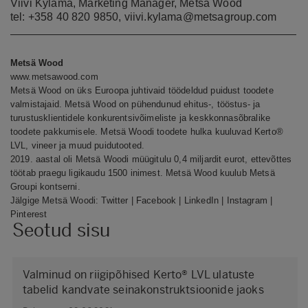
Viivi Kylämä, Marketing Manager, Metsä Wood
tel: +358 40 820 9850,
viivi.kylama@metsagroup.com
Metsä Wood
www.metsawood.com
Metsä Wood on üks Euroopa juhtivaid töödeldud puidust toodete
valmistajaid. Metsä Wood on pühendunud ehitus-, tööstus- ja
turustusklientidele konkurentsivõimeliste ja keskkonnasõbralike
toodete pakkumisele. Metsä Woodi toodete hulka kuuluvad Kerto®
LVL, vineer ja muud puidutooted.
2019. aastal oli Metsä Woodi müügitulu 0,4 miljardit eurot, ettevõttes
töötab praegu ligikaudu 1500 inimest. Metsä Wood kuulub Metsä
Groupi kontserni.
Jälgige Metsä Woodi:
Twitter
|
Facebook
|
LinkedIn
|
Instagram
|
Pinterest
Seotud sisu
Valminud on riigipõhised Kerto® LVL ulatuste
tabelid kandvate seinakonstruktsioonide jaoks