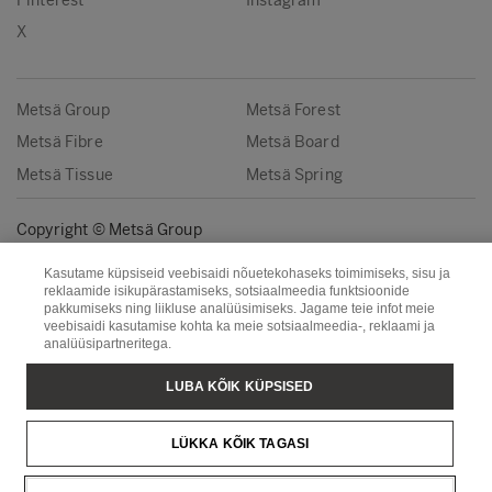
Pinterest
Instagram
X
Metsä Group
Metsä Forest
Metsä Fibre
Metsä Board
Metsä Tissue
Metsä Spring
Copyright © Metsä Group
Kasutame küpsiseid veebisaidi nõuetekohaseks toimimiseks, sisu ja
reklaamide isikupärastamiseks, sotsiaalmeedia funktsioonide
pakkumiseks ning liikluse analüüsimiseks. Jagame teie infot meie
veebisaidi kasutamise kohta ka meie sotsiaalmeedia-, reklaami ja
analüüsipartneritega.
LUBA KÕIK KÜPSISED
LÜKKA KÕIK TAGASI