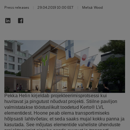
Press releases
|
29.04.2019 10:00 EET
|
Metsä Wood
Pekka Helin kirjeldab projekteerimisprotsessi kui
huvitavat ja pingutust nõudvat projekti. Stiilne paviljon
valmistatakse tööstuslikult toodetud Kerto® LVL
elementidest. Hoone peab olema transportimiseks
hõlpsasti lahtivõetav, et seda saaks mujal kokku panna ja
kasutada. See mõjutas elementide vaheliste ühenduste