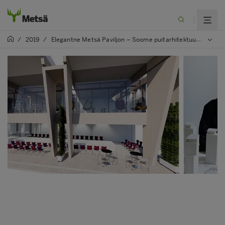
/
2019
/
Elegantne Metsä Paviljon – Soome puitarhitektuur Tokyos