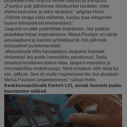
projekteerimist ning ka nende suurust ja transporti.
„Paviljon pidi põhinema tööstuslikel toodetel, mitte
olema keeruline ja uhke struktuur,“ selgitas Helin.
„Pidime seega välja mõtlema, kuidas luua elegantne
hoone tööstuslikest elementidest.“
Jaapanil on pikk puitehitiste traditsioon, mis pakkus
projekteerimisel inspiratsiooni. Metsä Paviljon on näide
ainulaadsest ja kaunist arhitektuurist, mis põhineb
tööstuslikel puitelementidel.
„Maavärinate tõttu kasutatakse Jaapanis hoonete
ehitamisel ära puidu loomulikku painduvust. Seda
omadust kombineeritakse iidse Jaapani esteetika ja
minimalistliku elutarkusega. Neid omadusi võib leida ka
siin, põhjas. See oli mulle inspiratsiooniks, kui alustasin
Metsä Paviljoni projekteerimist,“ sõnas Helin.
Keskkonnasõbralik Kerto® LVL annab hoonele puidu
kasutamise eelised