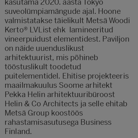
kasutama 2020. aasta Tokyo
suveolümpiamängude ajal. Hoone
valmistatakse täielikult Metsä Woodi
Kerto® LVList ehk lamineeritud
vineerpuidust elementidest. Paviljon
on näide uuenduslikust
arhitektuurist, mis põhineb
tööstuslikult toodetud
puitelementidel. Ehitise projekteeris
maailmakuulus Soome arhitekt
Pekka Helin arhitektuuribüroost
Helin & Co Architects ja selle ehitab
Metsä Group koostöös
rahastamisasutusega Business
Finland.