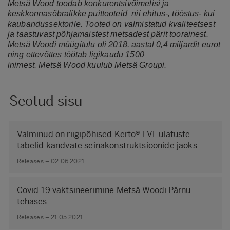
Metsä
Wood toodab konkurentsivõimelisi ja
keskkonnasõbralikke puittooteid nii ehitus-, tööstus- kui
kaubandussektorile. Tooted on valmistatud kvaliteetsest
ja taastuvast põhjamaistest metsadest pärit toorainest.
Metsä
Woodi
müügitulu oli 2018. aastal 0,4 miljardit eurot
ning ettevõttes töötab ligikaudu 1500
inimest.
Metsä
Wood kuulub
Metsä
Groupi.
Seotud sisu
Valminud on riigipõhised Kerto® LVL ulatuste
tabelid kandvate seinakonstruktsioonide jaoks
Releases – 02.06.2021
Covid-19 vaktsineerimine Metsä Woodi Pärnu
tehases
Releases – 21.05.2021