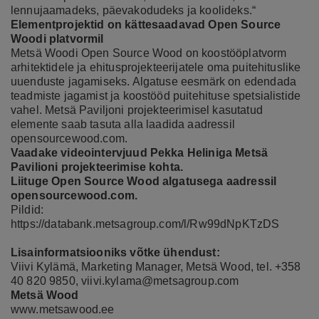
lennujaamadeks, päevakodudeks ja koolideks.“
Elementprojektid on kättesaadavad Open Source
Woodi platvormil
Metsä Woodi Open Source Wood on koostööplatvorm
arhitektidele ja ehitusprojekteerijatele oma puitehituslike
uuenduste jagamiseks. Algatuse eesmärk on edendada
teadmiste jagamist ja koostööd puitehituse spetsialistide
vahel. Metsä Paviljoni projekteerimisel kasutatud
elemente saab tasuta alla laadida aadressil
opensourcewood.com
.
Vaadake
videointervjuud Pekka Heliniga
Metsä
Pavilioni projekteerimise kohta.
Liituge Open Source Wood algatusega aadressil
opensourcewood.com
.
Pildid:
https://databank.metsagroup.com/l/Rw99dNpKTzDS
Lisainformatsiooniks võtke ühendust:
Viivi Kylämä, Marketing Manager, Metsä Wood, tel. +358
40 820 9850,
viivi.kylama@metsagroup.com
Metsä Wood
www.metsawood.ee