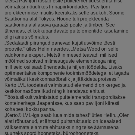
Metsä Paviljon tõstab esile puitelementidest ehitamise
võimalusi nõudlikes linnapiirkondades. Paviljoni
projekteerimise muutis keerukaks selle asukoht Soome
Saatkonna alal Tokyos. Hoone tuli projekteerida
saatkonna alal asuva garaaži peale ja ümber. See
tähendas, et kokkupandavate puitelementide kasutamine
oligi ainus võimalus.
„Sedalaadi piirangud panevad kujutlusvõime tõesti
proovile,“ ütles Helin naerdes. „Metsä Wood on selle
valdkonna ekspert. Metsä inimesed teavad, millised
mõõtmed sobivad mitmesuguste elementidega ning
milliseid osi saab ühendada ja hiljem töödelda. Lisaks
optimeeritakse komponente tootmismõõdetega, et tagada
võimalikult keskkonnasõbralik ja jääkideta protsess.“
Kerto LVL toodetest valmistatud elemendid on kerged ja
keskkonnasõbralikud ning kiirendavad ehitust.
Tööstuslikult valmistatud puitelemendid transporditakse
konteineritega Jaapanisse, kus saab paviljoni kiiresti
kohapeal kokku panna.
„Kerto® LVL-iga saab luua mida tahes!“ ütles Helin. „Olen
alati rõhutanud, et lihtsad puitstruktuurid on ideaalsed
väiksemate elamute ehituseks ning teise äärmusena
suurteks spordihooneteks, büroohooneteks,