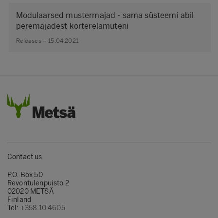
Modulaarsed mustermajad - sama süsteemi abil
peremajadest korterelamuteni
Releases – 15.04.2021
Contact us
P.O. Box 50
Revontulenpuisto 2
02020 METSÄ
Finland
Tel:
+358 10 4605