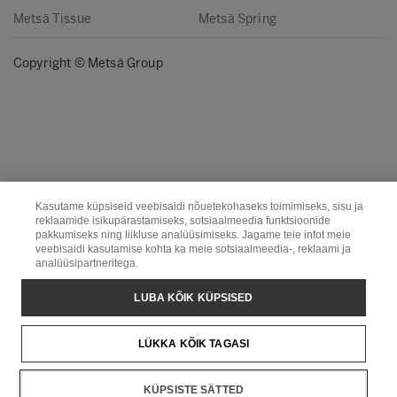
Metsä Tissue
Metsä Spring
Copyright © Metsä Group
Kasutame küpsiseid veebisaidi nõuetekohaseks toimimiseks, sisu ja
reklaamide isikupärastamiseks, sotsiaalmeedia funktsioonide
pakkumiseks ning liikluse analüüsimiseks. Jagame teie infot meie
veebisaidi kasutamise kohta ka meie sotsiaalmeedia-, reklaami ja
analüüsipartneritega.
LUBA KÕIK KÜPSISED
LÜKKA KÕIK TAGASI
KÜPSISTE SÄTTED