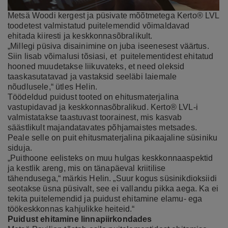
Metsä Woodi kergest ja püsivate mõõtmetega Kerto® LVL
toodetest valmistatud puitelemendid võimaldavad
ehitada kiiresti ja keskkonnasõbralikult.
„Millegi püsiva disainimine on juba iseenesest väärtus.
Siin lisab võimalusi tõsiasi, et puitelementidest ehitatud
hooned muudetakse liikuvateks, et need oleksid
taaskasutatavad ja vastaksid seeläbi laiemale
nõudlusele,“ ütles Helin.
Töödeldud puidust tooted on ehitusmaterjalina
vastupidavad ja keskkonnasõbralikud. Kerto® LVL-i
valmistatakse taastuvast toorainest, mis kasvab
säästlikult majandatavates põhjamaistes metsades.
Peale selle on puit ehitusmaterjalina pikaajaline süsiniku
siduja.
„Puithoone eelisteks on muu hulgas keskkonnaaspektid
ja kestlik areng, mis on tänapäeval kriitilise
tähendusega,“ märkis Helin. „Suur kogus süsinikdioksiidi
seotakse üsna püsivalt, see ei vallandu pikka aega. Ka ei
tekita puitelemendid ja puidust ehitamine elamu- ega
töökeskkonnas kahjulikke heiteid.“
Puidust ehitamine linnapiirkondades