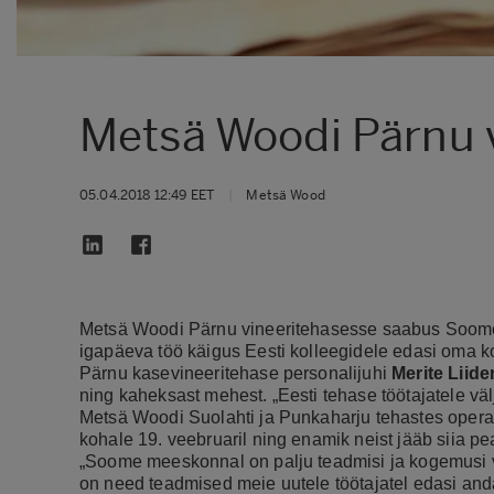
Metsä Woodi Pärnu v
05.04.2018 12:49 EET
|
Metsä Wood
Metsä Woodi Pärnu vineeritehasesse saabus Soome
igapäeva töö käigus Eesti kolleegidele edasi oma k
Pärnu kasevineeritehase personalijuhi
Merite Liid
ning kaheksast mehest. „Eesti tehase töötajatele v
Metsä Woodi Suolahti ja Punkaharju tehastes oper
kohale 19. veebruaril ning enamik neist jääb siia pe
„Soome meeskonnal on palju teadmisi ja kogemusi v
on need teadmised meie uutele töötajatel edasi an