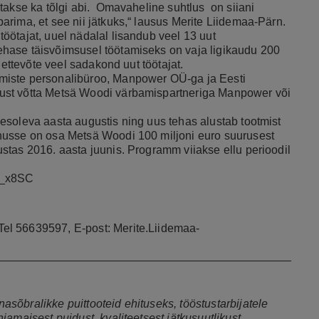
takse ka tõlgi abi. Omavaheline suhtlus on siiani
rima, et see nii jätkuks,“ lausus Merite Liidemaa-Pärn.
öötajat, uuel nädalal lisandub veel 13 uut
hase täisvõimsusel töötamiseks on vaja ligikaudu 200
 ettevõte veel sadakond uut töötajat.
miste personalibüroo, Manpower OÜ-ga ja Eesti
ust võtta Metsä Woodi värbamispartneriga Manpower või
esoleva aasta augustis ning uus tehas alustab tootmist
nusse on osa Metsä Woodi 100 miljoni euro suurusest
stas 2016. aasta juunis. Programm viiakse ellu perioodil
g_x8SC
Tel 56639597, E-post:
Merite.Liidemaa-
sõbralikke puittooteid ehituseks, tööstustarbijatele
amaisest puidust, kvaliteetsest jätkusuutlikust