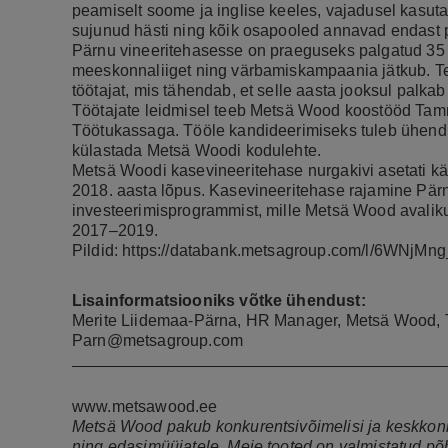
peamiselt soome ja inglise keeles, vajadusel kasuta
sujunud hästi ning kõik osapooled annavad endast pa
Pärnu vineeritehasesse on praeguseks palgatud 35 t
meeskonnaliiget ning värbamiskampaania jätkub. Te
töötajat, mis tähendab, et selle aasta jooksul palkab
Töötajate leidmisel teeb Metsä Wood koostööd Tam
Töötukassaga. Tööle kandideerimiseks tuleb ühend
külastada Metsä Woodi kodulehte.
Metsä Woodi kasevineeritehase nurgakivi asetati kä
2018. aasta lõpus. Kasevineeritehase rajamine Pär
investeerimisprogrammist, mille Metsä Wood avaliku
2017–2019.
Pildid:
https://databank.metsagroup.com/l/6WNjMn
Lisainformatsiooniks võtke ühendust:
Merite Liidemaa-Pärna, HR Manager, Metsä Wood, 
Parn@metsagroup.com
www.metsawood.ee
Metsä Wood pakub konkurentsivõimelisi ja keskkonna
ning edasimüüjatele. Meie tooted on valmistatud põhj