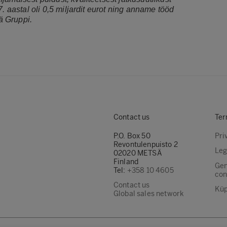
. aastal oli 0,5 miljardit eurot ning anname tööd
ä Gruppi.
Contact us
Ter
P.O. Box 50
Pri
Revontulenpuisto 2
Leg
02020 METSÄ
Finland
Gen
Tel:
+358 10 4605
con
Contact us
Küp
Global sales network