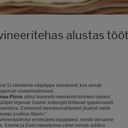
ineeritehas alustas töö
st 11-liikmeline väljaõppe meeskond, kes annab
ogemusi vineeritootmisest.
emaa-Pärna
sõnul koosneb meeskond kolmest naisest
äljaõpet tegevad Soome kolleegid töötavad igapäevaselt
aatoritena. Esimesed meeskonnaliikmed jõudsid meile
aaegu juulikuu lõpuni.“
ineeritootmise erinevatest etappidest, nende ülesanne
da. Soome ja Eesti meeskonna vahel toimub suhtlus