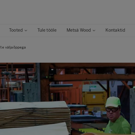
Tooted
Tule tööle
Metsä Wood
Kontaktid
ate väljaõppega