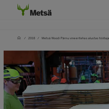
/
2018
/
Metsä Woodi Pärnu vineeritehas alustas töötaj