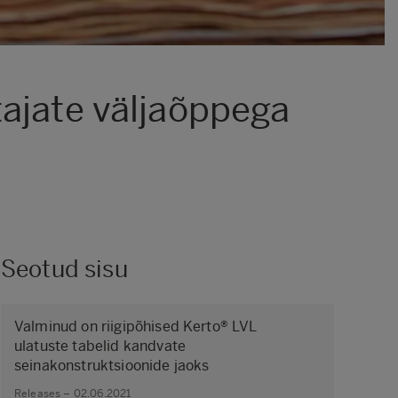
tajate väljaõppega
Seotud sisu
Valminud on riigipõhised Kerto® LVL
ulatuste tabelid kandvate
seinakonstruktsioonide jaoks
Releases – 02.06.2021