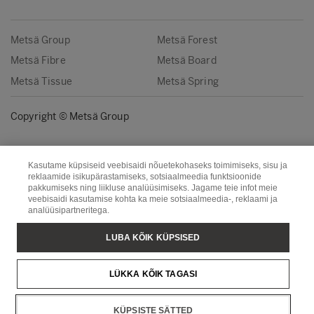
Metsä Group
Metsä Forest
Metsä Fibre
Metsä Board
Metsä Tissue
Metsä Spring
Copyright © Metsä Group
Kasutame küpsiseid veebisaidi nõuetekohaseks toimimiseks, sisu ja
reklaamide isikupärastamiseks, sotsiaalmeedia funktsioonide
pakkumiseks ning liikluse analüüsimiseks. Jagame teie infot meie
veebisaidi kasutamise kohta ka meie sotsiaalmeedia-, reklaami ja
analüüsipartneritega.
LUBA KÕIK KÜPSISED
LÜKKA KÕIK TAGASI
KÜPSISTE SÄTTED