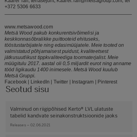
Kaarel Tali, tehasejuht,
Kaarel.Tali@metsagroup.com
, tel
+372 5306 6633
www.metsawood.com
Metsä Wood pakub konkurentsivõimelisi ja
keskkonnasõbralikke puittooteid ehituseks,
tööstustarbijatele ning edasimüüjatele. Meie tooted on
valmistatud põhjamaisest puidust, kvaliteetsest
jätkusuutlikust tippkvaliteediga toormaterjalist. Meie
müügitulu 2017. aastal oli 0,5 miljardit eurot ning anname
tööd ligikaudu 1400 inimesele. Metsä Wood kuulub
Metsä Gruppi.
Facebook
|
LinkedIn
|
Twitter
|
Instagram
|
Pinterest
Seotud sisu
Valminud on riigipõhised Kerto® LVL ulatuste
tabelid kandvate seinakonstruktsioonide jaoks
Releases – 02.06.2021