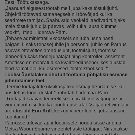
Eesti Töötukassaga.
„Jaanuari algusest töötab meil juba kaks tõstukijuhti.
Objektil töötavad samaaegselt nii töövõtjad kui ka
seadmete tarnijad. Saabuvaid veokeid laadivad tühjaks
meie tõstukijuhid ja päevas võib tulla lausa kümme
veokit“, ütleb Liidemaa-Pärn.
„Tehase administratiivkoosseis on juba üsna hästi
paigas. Lisaks tehasejuhile ja personalijuhile on Pärnus
asuvas ettevõttes arendusjuht, tootmisjuht, tootmise
planeerija,kaks töödejuhatajat ning kontrolleri assistent.
Ametisse on määratud ka kvaliteediinsener, kes alustab
tööd samal ajal kui esimesed tootmistöölised. “
Töölisi õpetatakse ohutult töötama põhjaliku esmase
juhendamise teel
„Teeme töötajatele üksikasjaliku esmajuhendamise, kui
uus tehas tööd alustab“, rõhutab Liidemaa-Pärn.
„Töötajad saavad teoreetilise ja praktilise väljaõppe nii
vineeritootmise kui ka tööohutuse alal. Väljaõpet viib läbi
arendusjuht
Enn Kull
, kes on vineeritöölisi juba aastaid
koolitanud.“
Pärnusse tulevad appi tootmisele hoogu sisse andma
Metsä Woodi Soome vineeritehaste töötajad. Nii antakse
üle teadmised ja tehas saab ohutult tööga algust teha.