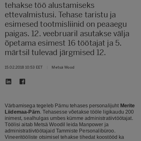
tehakse töö alustamiseks
ettevalmistusi. Tehase taristu ja
esimesed tootmisliinid on peaaegu
paigas. 12. veebruaril asutakse välja
õpetama esimest 16 töötajat ja 5.
märtsil tulevad järgmised 12.
15.02.2018 10:53 EET
|
Metsä Wood
Värbamisega tegeleb Pärnu tehases personalijuht
Merite
Liidemaa-Pärn
. Tehasesse võetakse tööle ligikaudu 200
inimest, sealhulgas umbes kümme administratiivtöötajat.
Töölisi aitab Metsä Woodil leida Manpower ja
administratiivtöötajaid Tammiste Personalibüroo.
Vineeritööliste otsimisel tehakse tihedat koostööd ka