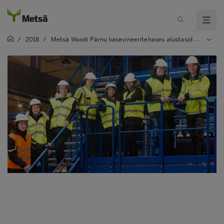
/
2018
/
Metsä Woodi Pärnu kasevineeritehases alustasid tööd esimesed tootmistöölised