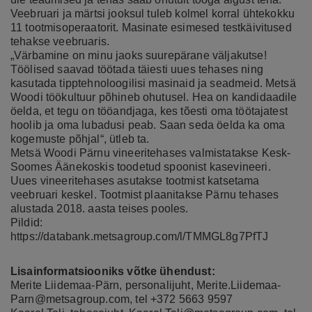
Veebruari ja märtsi jooksul tuleb kolmel korral ühtekokku
11 tootmisoperaatorit. Masinate esimesed testkäivitused
tehakse veebruaris.
„Värbamine on minu jaoks suurepärane väljakutse!
Töölised saavad töötada täiesti uues tehases ning
kasutada tipptehnoloogilisi masinaid ja seadmeid. Metsä
Woodi töökultuur põhineb ohutusel. Hea on kandidaadile
öelda, et tegu on tööandjaga, kes tõesti oma töötajatest
hoolib ja oma lubadusi peab. Saan seda öelda ka oma
kogemuste põhjal“, ütleb ta.
Metsä Woodi Pärnu vineeritehases valmistatakse Kesk-
Soomes Äänekoskis toodetud spoonist kasevineeri.
Uues vineeritehases asutakse tootmist katsetama
veebruari keskel. Tootmist plaanitakse Pärnu tehases
alustada 2018. aasta teises pooles.
Pildid:
https://databank.metsagroup.com/l/TMMGL8g7PfTJ
Lisainformatsiooniks võtke ühendust:
Merite Liidemaa-Pärn, personalijuht,
Merite.Liidemaa-
Parn@metsagroup.com
, tel +372 5663 9597