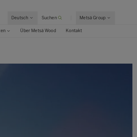
Deutsch
Suchen
Metsä Group
ten
Über Metsä Wood
Kontakt