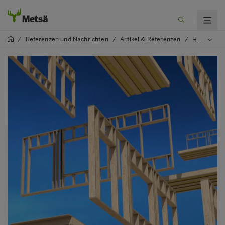
Referenzen und Nachrichten
Artikel & Referenzen
/
/
/
Hin zu material- und kosteneffizienterem Bauen