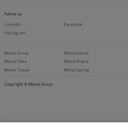
Follow us
LinkedIn
Facebook
Instragram
Metsä Group
Metsä Forest
Metsä Fibre
Metsä Board
Metsä Tissue
Metsä Spring
Copyright © Metsä Group