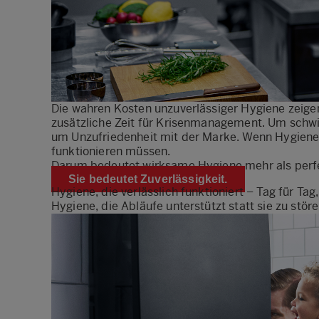
Die wahren Kosten unzuverlässiger Hygiene zeigen
zusätzliche Zeit für Krisenmanagement. Um schw
um Unzufriedenheit mit der Marke. Wenn Hygiene d
funktionieren müssen.
Darum bedeutet wirksame Hygiene mehr als perf
Sie bedeutet Zuverlässigkeit.
Hygiene, die verlässlich funktioniert – Tag für T
Hygiene, die Abläufe unterstützt statt sie zu stö