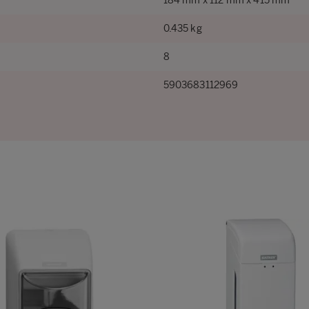
184 mm x 112 mm x 415 mm
0.435 kg
8
5903683112969