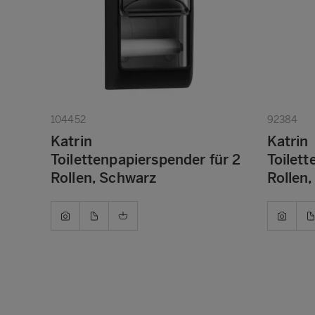
104452
92384
Katrin
Katrin
Toilettenpapierspender für 2
Toilett
Rollen, Schwarz
Rollen,