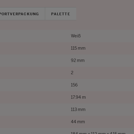
PORTVERPACKUNG
PALETTE
Weiß
115 mm
92 mm
2
156
17.94 m
113 mm
44 mm