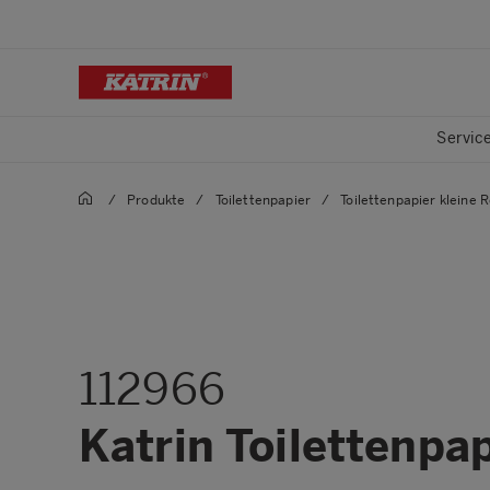
Servic
/
Produkte
/
Toilettenpapier
/
Toilettenpapier kleine R
112966
Katrin Toilettenpap