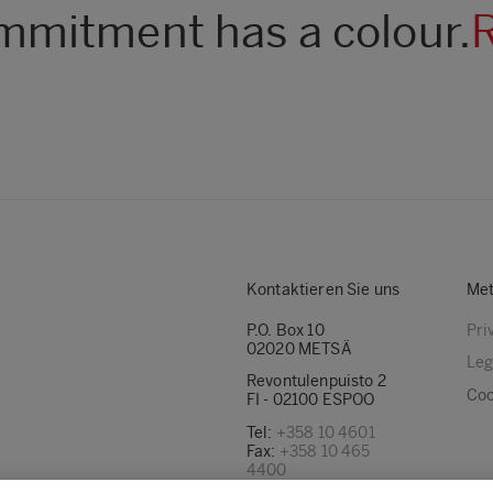
mitment has a colour.
Kontaktieren Sie uns
Met
P.O. Box 10
Pri
02020 METSÄ
Leg
Revontulenpuisto 2
Coo
FI - 02100 ESPOO
Tel:
+358 10 4601
Fax:
+358 10 465
4400