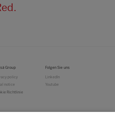
Red.
sä Group
Folgen Sie uns
vacy policy
LinkedIn
al notice
Youtube
kie Richtlinie