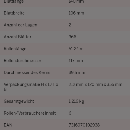
Blattlänge
140 mm
Blattbreite
106 mm
Anzahl der Lagen
2
Anzahl Blätter
366
Rollenlänge
51.24 m
Rollendurchmesser
117 mm
Durchmesser des Kerns
39.5 mm
Verpackungsmaße H x L/T x
212 mm x 120 mm x 355 mm
B
Gesamtgewicht
1.216 kg
Rollen/Verbrauchereinheit
6
EAN
7316970102938