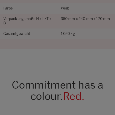
Farbe
Weiß
Verpackungsmaße H x L/T x
360 mm x 240 mm x 170 mm
B
Gesamtgewicht
1.020 kg
Commitment has a
colour.
Red.