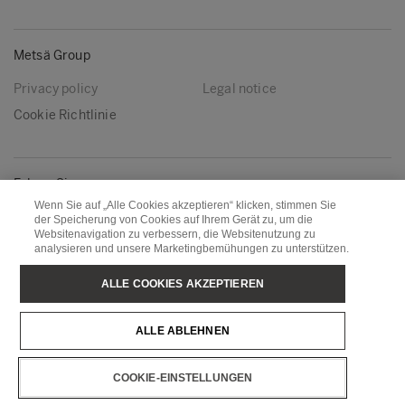
Metsä Group
Privacy policy
Legal notice
Cookie Richtlinie
Folgen Sie uns
Wenn Sie auf „Alle Cookies akzeptieren“ klicken, stimmen Sie
LinkedIn
Youtube
der Speicherung von Cookies auf Ihrem Gerät zu, um die
Websitenavigation zu verbessern, die Websitenutzung zu
analysieren und unsere Marketingbemühungen zu unterstützen.
Metsä Board
Metsä Fibre
ALLE COOKIES AKZEPTIEREN
Metsä Forest
Metsä Spring
ALLE ABLEHNEN
Metsä Tissue
Metsä Wood
COOKIE-EINSTELLUNGEN
Copyright © Metsä Group