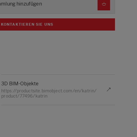
mmlung hinzufügen
KONTAKTIEREN SIE UNS
3D BIM-Objekte
https://productsite.bimobject.com/en/katrin/
product/77496/katrin