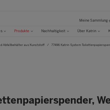
Meine Sammlung
es
Produkte
Nachhaltigkeit
Über Katrin
d Abfallbehälter aus Kunststoff
/
77496 Katrin System Toilettenpapierspen
ettenpapierspender, W