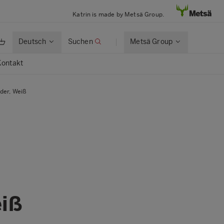
Katrin is made by Metsä Group.
Deutsch
Suchen
Metsä Group
Kontakt
der, Weiß
eiß