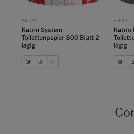
103424
66940
Katrin System
Katrin
Toilettenpapier 800 Blatt 2-
Toilett
lagig
lagig
Com