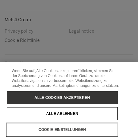
Metsä Group
Privacy policy
Legal notice
Cookie Richtlinie
Folgen Sie uns
Wenn Sie auf „Alle Cookies akzeptieren“ klicken, stimmen Sie
LinkedIn
Youtube
der Speicherung von Cookies auf Ihrem Gerät zu, um die
Websitenavigation zu verbessern, die Websitenutzung zu
analysieren und unsere Marketingbemühungen zu unterstützen.
Metsä Board
Metsä Fibre
ALLE COOKIES AKZEPTIEREN
Metsä Forest
Metsä Spring
ALLE ABLEHNEN
Metsä Tissue
Metsä Wood
COOKIE-EINSTELLUNGEN
Copyright © Metsä Group