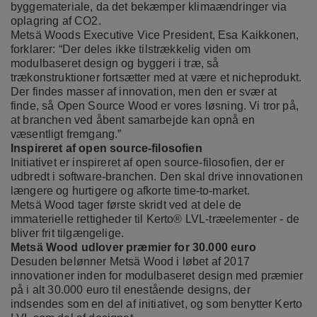
byggemateriale, da det bekæmper klimaændringer via
oplagring af CO2
.
Metsä Woods Executive Vice President, Esa Kaikkonen,
forklarer: “Der deles ikke tilstrækkelig viden om
modulbaseret design og byggeri i træ, så
trækonstruktioner fortsætter med at være et nicheprodukt.
Der findes masser af innovation, men den er svær at
finde, så Open Source Wood er vores løsning. Vi tror på,
at branchen ved åbent samarbejde kan opnå en
væsentligt fremgang.”
Inspireret af open source-filosofien
Initiativet er inspireret af open source-filosofien, der er
udbredt i software-branchen. Den skal drive innovationen
længere og hurtigere og afkorte time-to-market.
Metsä Wood tager første skridt ved at dele de
immaterielle rettigheder til Kerto® LVL-træelementer - de
bliver frit tilgængelige.
Metsä Wood udlover præmier for 30.000 euro
Desuden belønner Metsä Wood i løbet af 2017
innovationer inden for modulbaseret design med præmier
på i alt 30.000 euro til enestående designs, der
indsendes som en del af initiativet, og som benytter
Kerto