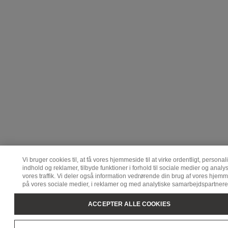
Vi bruger cookies til, at få vores hjemmeside til at virke ordentligt, personal
indhold og reklamer, tilbyde funktioner i forhold til sociale medier og analy
vores traffik. Vi deler også information vedrørende din brug af vores hjem
på vores sociale medier, i reklamer og med analytiske samarbejdspartnere
ACCEPTER ALLE COOKIES