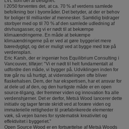
LVL
som del af designet.
I 2050 forventes det, at ca. 70 % af verdens samlede
befolkning bor i byområder. Det betyder, at der er behov
for boliger til milliarder af mennesker. Samtidig bidrager
storbyer med op til 70 % af den samlede udledning af
drivhusgasser, og vi er nødt til at bekæmpe
klimaændringerne. En måde at bekæmpe
klimaændringerne på er ved at gøre byggeriet mere
bæredygtigt, og det er muligt ved at bygge med træ på
verdensplan.
Eric Karsh, der er ingeniør hos Equilibrium Consulting i
Vancouver, tilføjer: “Vi er nødt til helt fundamentalt at
udfordre den måde, vi bygger på. Udviklingen inden for
træ går nu så hurtigt, at vidensdelingen ofte bliver
flaskehalsen. Dem, der har ekspertisen, har et ansvar for
at dele ud af den, og den hurtigste måde er en open
source-tilgang, der fremmer viden og innovation fra alle
verdenshjørner. Det er derfor, Metsä Wood lancerer dette
initiativ og tager første skridt ved at forære viden og
immaterielle rettigheder til præfabrikerede elementer
væk, så vejen banes for systematisk kreativitet og
effektivitet i byggeriet.”
Open Source Wood er en fortsættelse af Metsä Woods