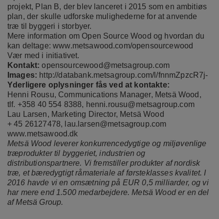
projekt, Plan B, der blev lanceret i 2015 som en ambitiøs
plan, der skulle udforske mulighederne for at anvende
træ til byggeri i storbyer.
Mere information om Open Source Wood og hvordan du
kan deltage:
www.metsawood.com/opensourcewood
Vær med i initiativet.
Kontakt:
opensourcewood@metsagroup.com
Images:
http://databank.metsagroup.com/l/fnnmZpzcR7j-
Yderligere oplysninger fås ved at kontakte:
Henni Rousu, Communications Manager, Metsä Wood,
tlf. +358 40 554 8388,
henni.rousu@metsagroup.com
Lau Larsen, Marketing Director, Metsä Wood
+ 45 26127478,
lau.larsen@metsagroup.com
www.metsawood.dk
Metsä Wood leverer konkurrencedygtige og miljøvenlige
træprodukter til byggeriet, industrien og
distributionspartnere. Vi fremstiller produkter af nordisk
træ, et bæredygtigt råmateriale af førsteklasses kvalitet. I
2016 havde vi en omsætning på EUR 0,5 milliarder, og vi
har mere end 1.500 medarbejdere. Metsä Wood er en del
af Metsä Group.