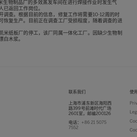
团凯米生物制品厂的多效蒸发车间在进行焊接作业时发生气
人已返回工作岗位。
调查。根据目前的信息，修复工作将需要10-12周的时
可恢复生产。目前正在调查工厂受损程度，随着调查的进
凯米纸板厂的停工，该厂同属一体化工厂。因缺少生物制
漂白木浆。
联系我们
使
上海市浦东新区海阳西
Pri
路399号前滩时代广场
Leg
2601室，邮编200126
Coo
电话：
+86 21 5075
7552
Coo