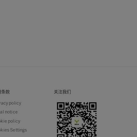
用条款
关注我们
vacy policy
al notice
kie policy
kies Settings