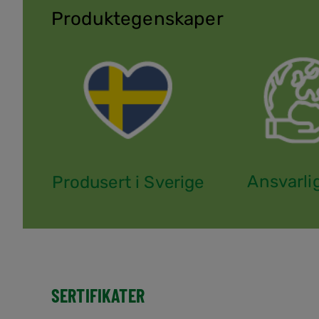
Produktegenskaper
Ansvarli
Produsert i Sverige
SERTIFIKATER