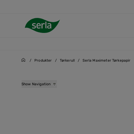
/
Produkter
/
Tørkerull
/
Serla Maximeter Tørkepapir
Serla Handy Tørkeark
Show Navigation
Serla Paper Holder
Serla Maximeter Tørkep
Serla Smart Tørkepapir