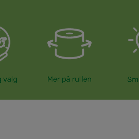
g valg
Mer på rullen
Sma