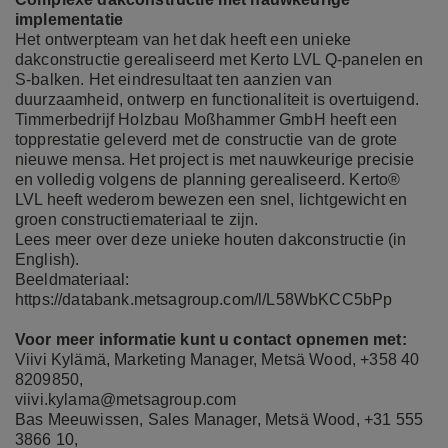
implementatie
Het ontwerpteam van het dak heeft een unieke
dakconstructie gerealiseerd met Kerto LVL Q-panelen en
S-balken. Het eindresultaat ten aanzien van
duurzaamheid, ontwerp en functionaliteit is overtuigend.
Timmerbedrijf Holzbau Moßhammer GmbH heeft een
topprestatie geleverd met de constructie van de grote
nieuwe mensa. Het project is met nauwkeurige precisie
en volledig volgens de planning gerealiseerd. Kerto®
LVL heeft wederom bewezen een snel, lichtgewicht en
groen constructiemateriaal te zijn.
Lees meer over deze unieke houten dakconstructie (in
English).
Beeldmateriaal:
https://databank.metsagroup.com/l/L58WbKCC5bPp
Voor meer informatie kunt u contact opnemen met:
Viivi Kylämä, Marketing Manager, Metsä Wood, +358 40
8209850,
viivi.kylama@metsagroup.com
Bas Meeuwissen, Sales Manager, Metsä Wood, +31 555
3866 10,