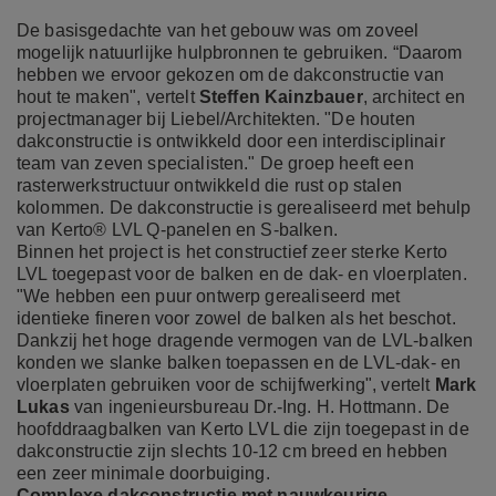
De basisgedachte van het gebouw was om zoveel
mogelijk natuurlijke hulpbronnen te gebruiken. “Daarom
hebben we ervoor gekozen om de dakconstructie van
hout te maken", vertelt
Steffen Kainzbauer
, architect en
projectmanager bij Liebel/Architekten. "De houten
dakconstructie is ontwikkeld door een interdisciplinair
team van zeven specialisten." De groep heeft een
rasterwerkstructuur ontwikkeld die rust op stalen
kolommen. De dakconstructie is gerealiseerd met behulp
van Kerto® LVL Q-panelen en S-balken.
Binnen het project is het constructief zeer sterke Kerto
LVL toegepast voor de balken en de dak- en vloerplaten.
"We hebben een puur ontwerp gerealiseerd met
identieke fineren voor zowel de balken als het beschot.
Dankzij het hoge dragende vermogen van de LVL-balken
konden we slanke balken toepassen en de LVL-dak- en
vloerplaten gebruiken voor de schijfwerking", vertelt
Mark
Lukas
van ingenieursbureau Dr.-Ing. H. Hottmann. De
hoofddraagbalken van Kerto LVL die zijn toegepast in de
dakconstructie zijn slechts 10-12 cm breed en hebben
een zeer minimale doorbuiging.
Complexe dakconstructie met nauwkeurige