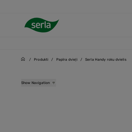
/
Produkti
/
Papīra dvieļi
/
Serla Handy roku dvielis
Serla XXL mājsaimniecī
Show Navigation
Serla puslapu virtuves d
Serla Design mājsaimnie
Serla Handy roku dvieli
Serla Paper Holder papī
Serla dzeltens roku dvie