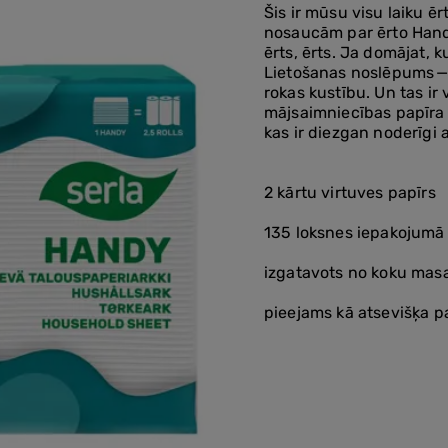
Šis ir mūsu visu laiku ērt
nosaucām par ērto Handy. 
ērts, ērts. Ja domājat, 
Lietošanas noslēpums — l
rokas kustību. Un tas ir v
mājsaimniecības papīra 
kas ir diezgan noderīgi a
2 kārtu virtuves papīrs
135 loksnes iepakojumā
izgatavots no koku masa
pieejams kā atsevišķa 