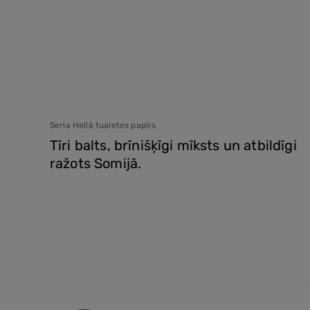
Serla Hellä tualetes papīrs
Tīri balts, brīnišķīgi mīksts un atbildīgi
ražots Somijā.