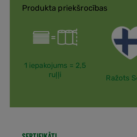
Produkta priekšrocības
1 iepakojums = 2,5
ruļļi
Ražots S
SERTIFIKĀTI