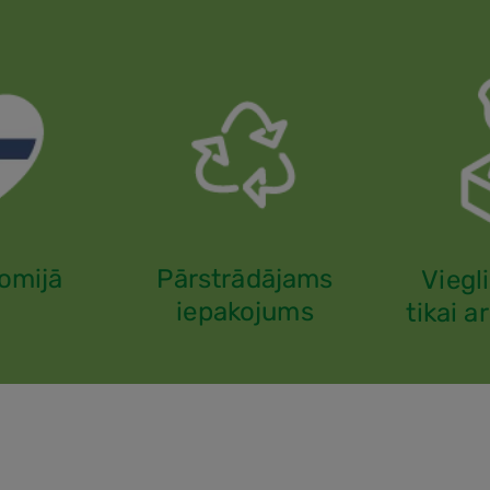
omijā
Pārstrādājams
Viegl
iepakojums
tikai a