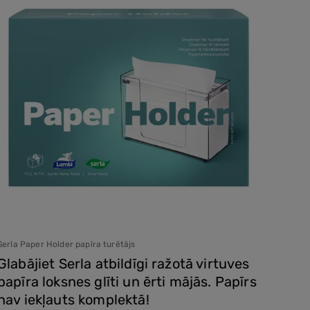
Serla Paper Holder papīra turētājs
Serla X
Glabājiet Serla atbildīgi ražotā virtuves
Iztu
papīra loksnes glīti un ērti mājās. Papīrs
XXL.
nav iekļauts komplektā!
tīrī