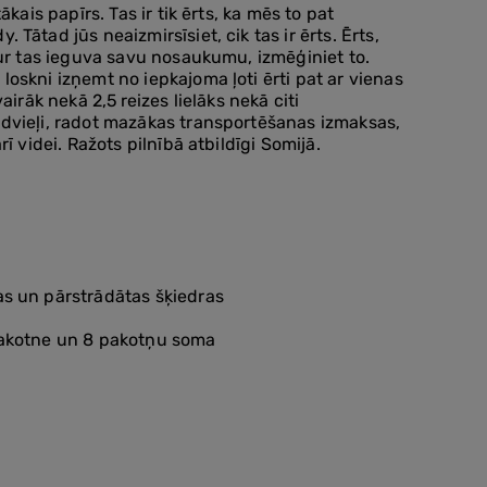
ākais papīrs. Tas ir tik ērts, ka mēs to pat
Tātad jūs neaizmirsīsiet, cik tas ir ērts. Ērts,
kur tas ieguva savu nosaukumu, izmēģiniet to.
oskni izņemt no iepkajoma ļoti ērti pat ar vienas
airāk nekā 2,5 reizes lielāks nekā citi
dvieļi, radot mazākas transportēšanas izmaksas,
rī videi. Ražots pilnībā atbildīgi Somijā.
s un pārstrādātas šķiedras
pakotne un 8 pakotņu soma