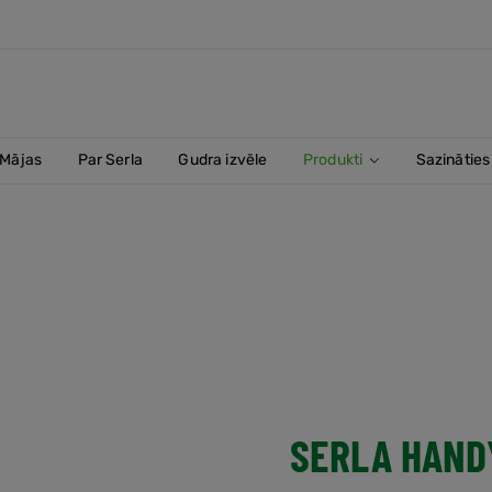
Mājas
Par Serla
Gudra izvēle
Produkti
Sazināties
bas dvielis
vielis
cības dvielis
s
ra turētājs
SERLA HAND
lis