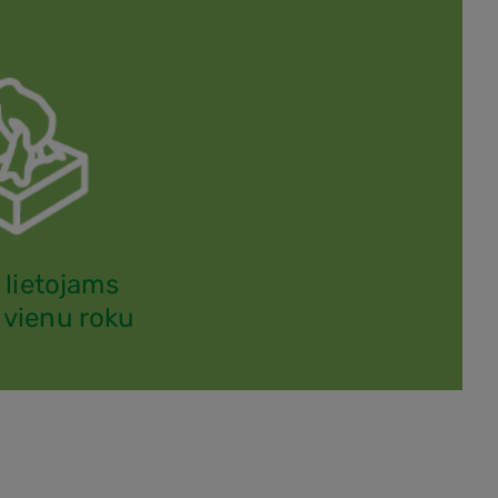
i lietojams
r vienu roku