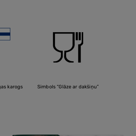
gas karogs
Simbols “Glāze ar dakšiņu”