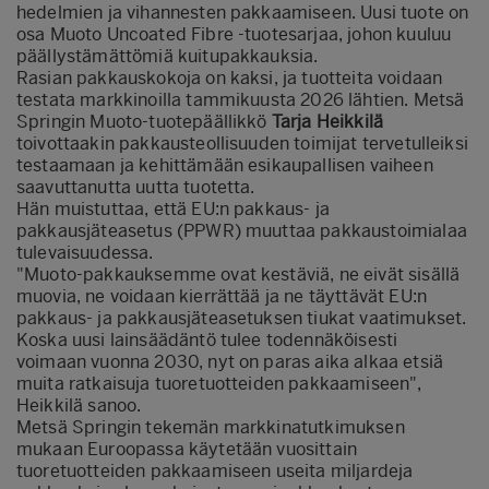
hedelmien ja vihannesten pakkaamiseen. Uusi tuote on
osa Muoto Uncoated Fibre -tuotesarjaa, johon kuuluu
päällystämättömiä kuitupakkauksia.
Rasian pakkauskokoja on kaksi, ja tuotteita voidaan
testata markkinoilla tammikuusta 2026 lähtien. Metsä
Springin Muoto-tuotepäällikkö
Tarja Heikkilä
toivottaakin pakkausteollisuuden toimijat tervetulleiksi
testaamaan ja kehittämään esikaupallisen vaiheen
saavuttanutta uutta tuotetta.
Hän muistuttaa, että EU:n pakkaus- ja
pakkausjäteasetus (PPWR) muuttaa pakkaustoimialaa
tulevaisuudessa.
"Muoto-pakkauksemme ovat kestäviä, ne eivät sisällä
muovia, ne voidaan kierrättää ja ne täyttävät EU:n
pakkaus- ja pakkausjäteasetuksen tiukat vaatimukset.
Koska uusi lainsäädäntö tulee todennäköisesti
voimaan vuonna 2030, nyt on paras aika alkaa etsiä
muita ratkaisuja tuoretuotteiden pakkaamiseen",
Heikkilä sanoo.
Metsä Springin tekemän markkinatutkimuksen
mukaan Euroopassa käytetään vuosittain
tuoretuotteiden pakkaamiseen useita miljardeja