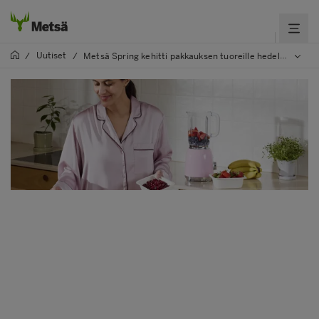
Uutiset
/
/
Metsä Spring kehitti pakkauksen tuoreille hedelmille, marjoille ja vihanneksille