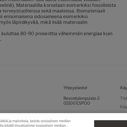
linä). Materiaalilla korvataan esimerkiksi fossiilisista
a terveystuotteissa sekä maaleissa. Biomateriaali
imii erinomaisena sidosaineena esimerkiksi
n myös läpinäkyvää, mikä lisää materiaalin
tus kuluttaa 80-90 prosenttia vähemmän energiaa kuin
.
Yhteystiedot
Käy
Revontulenpuisto 2
Tie
02100 ESPOO
Käy
Evä
ältöä ja mainoksia, tarjota sosiaalisen median
Evä
olla käytät sivustoamme sosiaalisen median,