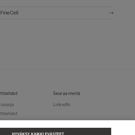
FineCell
ttöehdot
Seuraa meitä
tosuoja
LinkedIn
ttöehdot
stekäytännöt
steasetukset
HYVÄKSY KAIKKI EVÄSTEET