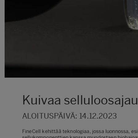
Kuivaa selluloosaja
ALOITUSPÄIVÄ: 14.12.2023
FineCell kehittää teknologiaa, jossa luonnossa, e
sellukomponenttien kanssa muodostaen biohajoava