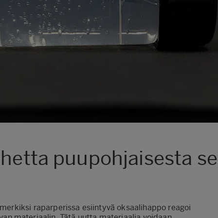
uhetta puupohjaisesta se
simerkiksi raparperissa esiintyvä oksaalihappo reagoi
n materiaalin. Tätä uutta materiaalia voidaan