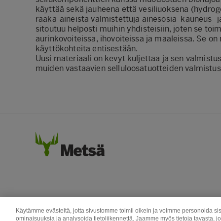
käyttää sekä jauheena että vesiliuoksena (hydrogee
raaka-aineista valmistettuja ainesosia kauneus- j
sitoutuu helposti muihin yhdisteisiin, joten se to
aurinkovoiteissa, ihovoiteissa ja maaleissa. Se o
käyttökohteita entisestään.
Uusi materiaali on kevyt kuljettaa ja sen valmis
muiden vastaavien selluloosatuotteiden valmistus
Käytämme evästeitä, jotta sivustomme toimii oikein ja voimme personoida sis
ominaisuuksia ja analysoida tietoliikennettä. Jaamme myös tietoja tavasta, j