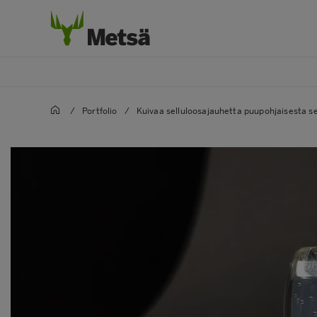
/
Portfolio
/
Kuivaa selluloosajauhetta puupohjaisesta se