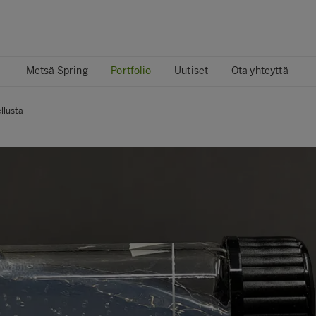
Metsä Spring
Portfolio
Uutiset
Ota yhteyttä
llusta