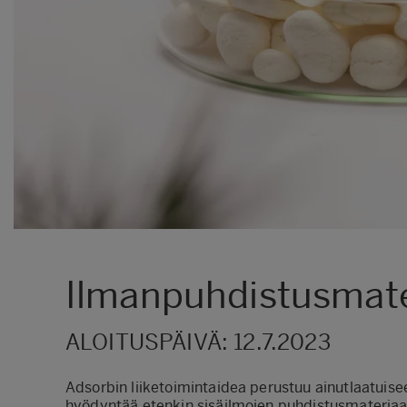
Ilmanpuhdistusmater
ALOITUSPÄIVÄ: 12.7.2023
Adsorbin liiketoimintaidea perustuu ainutlaatuise
hyödyntää etenkin sisäilmojen puhdistusmateriaali