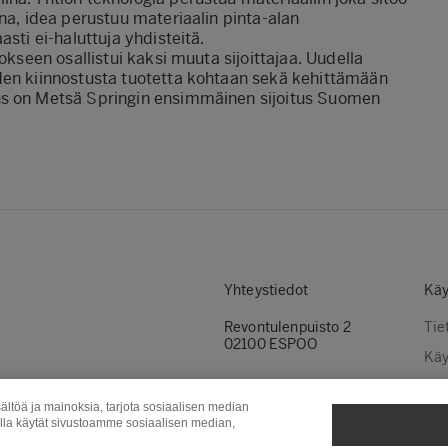
na, idea perustuu materiaalin pinta-alan
sti ei-haluttuja yhdisteitä.
okseen osallistui kaksi muuta sijoittajaa. Uudella
den kiinnostusta tuotetta kohtaan sekä kehittämään
us on Metsä Springin ensimmäinen sijoitus Suomen
Yhteystiedot
Käy
Revontulenpuisto 2
Tie
02100 ESPOO
Käy
Evä
ältöä ja mainoksia, tarjota sosiaalisen median
Evä
olla käytät sivustoamme sosiaalisen median,