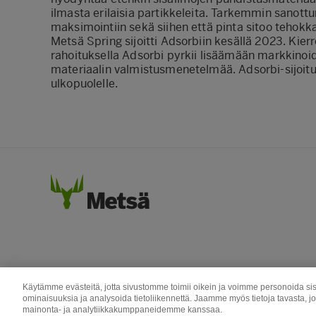
ilmasta erilaisia partikkeleita. Tarkemmin sanottu
maksimointiin sekä siihen että pinta sitoo tehokkaa
Metsä Spring sijoitti Adsorbiin kesällä 2023. Kierr
rahoituksella Adsorbi pyrkii lisäämään markkinoi
materiaalin valmistusmenetelmää. Adsorbi-sijoit
ulkopuolelle.
Käytämme evästeitä, jotta sivustomme toimii oikein ja voimme personoida sis
ominaisuuksia ja analysoida tietoliikennettä. Jaamme myös tietoja tavasta, j
mainonta- ja analytiikkakumppaneidemme kanssaa.