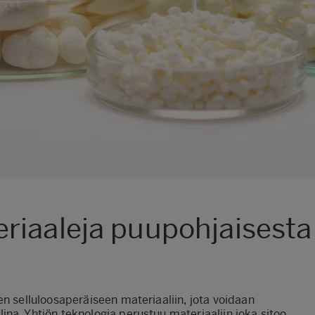
iaaleja puupohjaisesta 
en selluloosaperäiseen materiaaliin, jota voidaan
na. Yhtiön teknologia perustuu materiaaliin joka sitoo