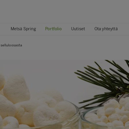
Metsä Spring
Portfolio
Uutiset
Ota yhteyttä
selluloosasta