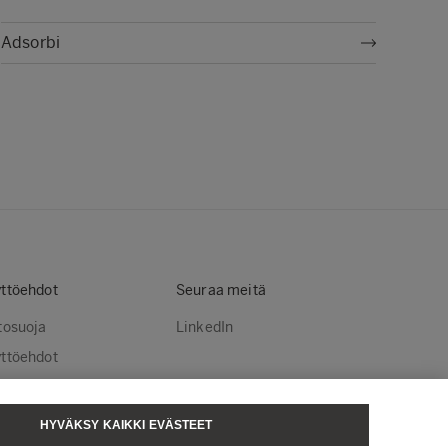
Adsorbi
ttöehdot
Seuraa meitä
tosuoja
LinkedIn
ttöehdot
stekäytännöt
steasetukset
HYVÄKSY KAIKKI EVÄSTEET