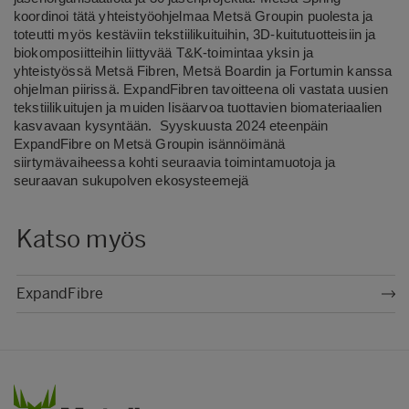
koordinoi tätä yhteistyöohjelmaa Metsä Groupin puolesta ja
toteutti myös kestäviin tekstiilikuituihin, 3D-kuitutuotteisiin ja
biokomposiitteihin liittyvää T&K-toimintaa yksin ja
yhteistyössä Metsä Fibren, Metsä Boardin ja Fortumin kanssa
ohjelman piirissä. ExpandFibren tavoitteena oli vastata uusien
tekstiilikuitujen ja muiden lisäarvoa tuottavien biomateriaalien
kasvavaan kysyntään. Syyskuusta 2024 eteenpäin
ExpandFibre on Metsä Groupin isännöimänä
siirtymävaiheessa kohti seuraavia toimintamuotoja ja
seuraavan sukupolven ekosysteemejä
Katso myös
ExpandFibre