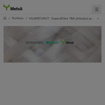
Portfolio
/
/
VALMISTUNUT - ExpandFibre T&K-yhteistyö ja ekosysteemi Fortumin kanssa