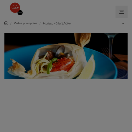
Platos principales
/
/
Marisco «à la SAGA»