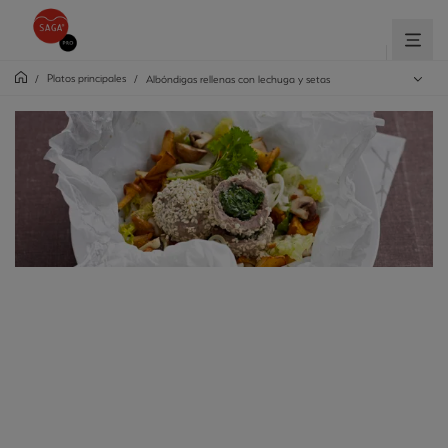
Platos principales
/
/
Albóndigas rellenas con lechuga y setas