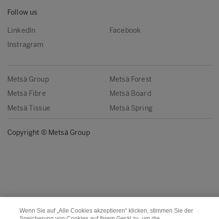
Follow us
LinkedIn
Facebook
Instragram
Metsä Group
Metsä Forest
Metsä Fibre
Metsä Board
Metsä Tissue
Metsä Spring
Copyright © Metsä Group
Wenn Sie auf „Alle Cookies akzeptieren“ klicken, stimmen Sie der
Speicherung von Cookies auf Ihrem Gerät zu, um die