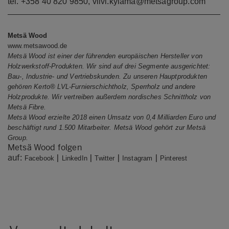
tel. +358 40 820 9850,
viivi.kylama@metsagroup.com
Metsä Wood
www.metsawood.de
Metsä Wood ist einer der führenden europäischen Hersteller von
Holzwerkstoff-Produkten. Wir sind auf drei Segmente ausgerichtet:
Bau-, Industrie- und Vertriebskunden. Zu unseren Hauptprodukten
gehören Kerto® LVL-Furnierschichtholz, Sperrholz und andere
Holzprodukte. Wir vertreiben außerdem nordisches Schnittholz von
Metsä Fibre.
Metsä Wood erzielte 2018 einen Umsatz von 0,4 Milliarden Euro und
beschäftigt rund 1.500 Mitarbeiter. Metsä Wood gehört zur Metsä
Group.
Metsä Wood folgen
auf:
|
|
|
|
Facebook
LinkedIn
Twitter
Instagram
Pinterest