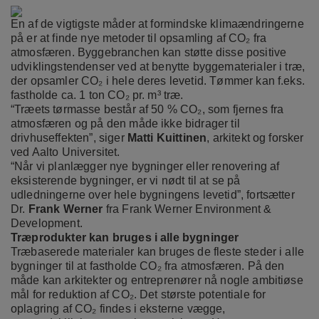
En af de vigtigste måder at formindske klimaændringerne
på er at finde nye metoder til opsamling af CO₂ fra
atmosfæren. Byggebranchen kan støtte disse positive
udviklingstendenser ved at benytte byggematerialer i træ,
der opsamler CO₂ i hele deres levetid. Tømmer kan f.eks.
fastholde ca. 1 ton CO₂ pr. m³ træ.
“Træets tørmasse består af 50 % CO₂, som fjernes fra
atmosfæren og på den måde ikke bidrager til
drivhuseffekten”, siger
Matti Kuittinen
, arkitekt og forsker
ved Aalto Universitet.
“Når vi planlægger nye bygninger eller renovering af
eksisterende bygninger, er vi nødt til at se på
udledningerne over hele bygningens levetid”, fortsætter
Dr.
Frank Werner
fra Frank Werner Environment &
Development.
Træprodukter kan bruges i alle bygninger
Træbaserede materialer kan bruges de fleste steder i alle
bygninger til at fastholde CO₂ fra atmosfæren. På den
måde kan arkitekter og entreprenører nå nogle ambitiøse
mål for reduktion af CO₂. Det største potentiale for
oplagring af CO₂ findes i eksterne vægge,