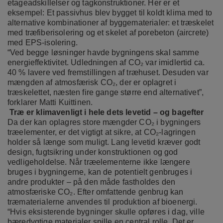
etageadskillelser og tagkonstruktioner. Her er et
eksempel: Et passivhus blev bygget til koldt klima med to
alternative kombinationer af byggematerialer: et træskelet
med træfiberisolering og et skelet af porebeton (aircrete)
med EPS-isolering.
“Ved begge løsninger havde bygningens skal samme
energieffektivitet. Udledningen af CO₂ var imidlertid ca.
40 % lavere ved fremstillingen af træhuset. Desuden var
mængden af atmosfærisk CO₂, der er oplagret i
træskelettet, næsten fire gange større end alternativet”,
forklarer Matti Kuittinen.
Træ er klimavenligt i hele dets levetid – og bagefter
Da der kan oplagres store mængder CO₂ i bygningers
træelementer, er det vigtigt at sikre, at CO₂-lagringen
holder så længe som muligt. Lang levetid kræver godt
design, fugtsikring under konstruktionen og god
vedligeholdelse. Når træelementerne ikke længere
bruges i bygningerne, kan de potentielt genbruges i
andre produkter – på den måde fastholdes den
atmosfæriske CO₂. Efter omfattende genbrug kan
træmaterialerne anvendes til produktion af bioenergi.
“Hvis eksisterende bygninger skulle opføres i dag, ville
bæredygtige materialer spille en central rolle. Det er