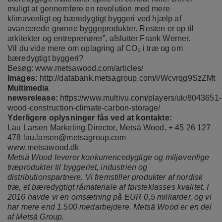
muligt at gennemføre en revolution med mere
klimavenligt og bæredygtigt byggeri ved hjælp af
avancerede grønne byggeprodukter. Resten er op til
arkitekter og entreprenører”, afslutter Frank Werner.
Vil du vide mere om oplagring af CO₂ i træ og om
bæredygtigt byggeri?
Besøg:
www.metsawood.com/articles/
Images:
http://databank.metsagroup.com/l/Wcvrqg9SzZMt
Multimedia
newsrelease:
https://www.multivu.com/players/uk/8043651-
wood-construction-climate-carbon-storage/
Yderligere oplysninger fås ved at kontakte:
Lau Larsen Marketing Director, Metsä Wood, + 45 26 127
478 lau.larsen@metsagroup.com
www.metsawood.dk
Metsä Wood leverer konkurrencedygtige og miljøvenlige
træprodukter til byggeriet, industrien og
distributionspartnere. Vi fremstiller produkter af nordisk
træ, et bæredygtigt råmateriale af førsteklasses kvalitet. I
2016 havde vi en omsætning på EUR 0,5 milliarder, og vi
har mere end 1.500 medarbejdere. Metsä Wood er en del
af Metsä Group.