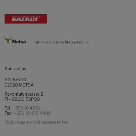
Katrin is made by Metsä Group.
Kontakt os
P.O. Box 10
02020 METSÄ
Revontulenpuisto 2
FI - 02100 ESPOO
Tel:
+358 10 4601
Fax:
+358 10 465 4400
Find vores e -mail -adresser her