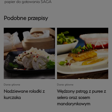
papier do gotowania SAGA
Podobne przepisy
Danie główne
Danie główne
Nadziewane roladki z
Wędzony pstrąg z puree z
kurczaka
selera oraz sosem
mandarynkowym