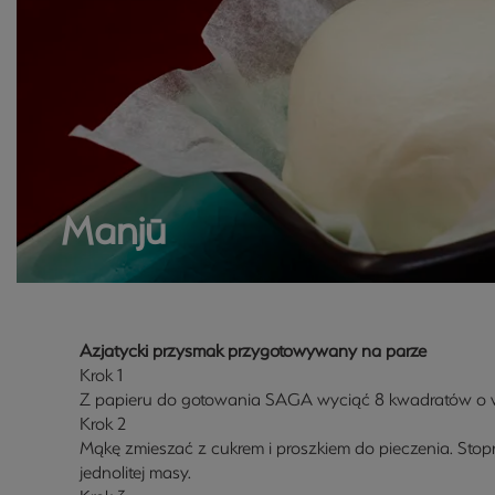
Manjū
Azjatycki przysmak przygotowywany na parze
Krok 1
Z papieru do gotowania SAGA wyciąć 8 kwadratów o w
Krok 2
Mąkę zmieszać z cukrem i proszkiem do pieczenia. Sto
jednolitej masy.