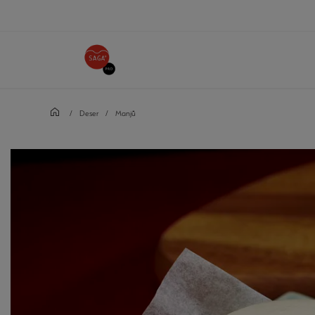
/
Deser
/
Manjū