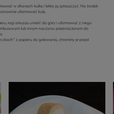
ormować w dłoniach kulkę i lekko ją spłaszczyć. Na środek
i ponownie uformować kulę.
ru, rogi arkusza unieść do góry i uformować z niego
w bambusowym lub innym naczyniu przeznaczonym do
a.
kach” z papieru do gotowania, chronimy je przed