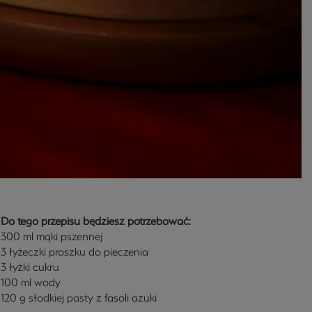
Do tego przepisu będziesz potrzebować:
300 ml mąki pszennej
3 łyżeczki proszku do pieczenia
3 łyżki cukru
100 ml wody
120 g słodkiej pasty z fasoli azuki