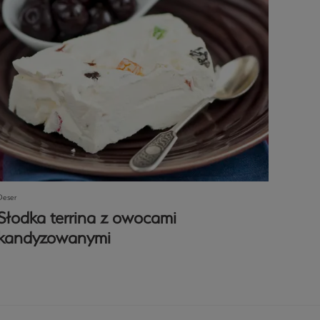
Deser
Słodka terrina z owocami
kandyzowanymi