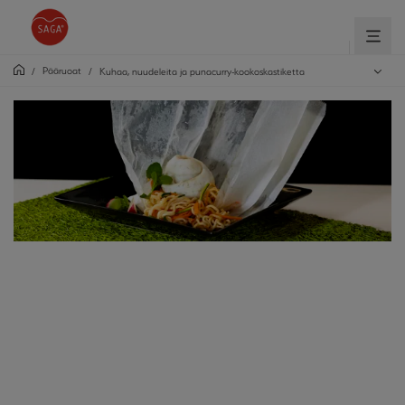
Pääruoat
/
/
Kuhaa, nuudeleita ja punacurry-kookoskastiketta