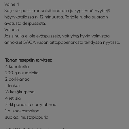
Vaihe 4
Sulje delipussit ruoanlaittonarulla ja kypsennä nyyttejä
höyrykattilassa n. 12 minuuttia. Tarjoile ruoka suoraan
avatusta delipussista.
Vaihe 5
Jos sinulla ei ole eväspusseja, voit yhtä hyvin valmistaa
annokset SAGA ruoanlaittopaperiarkista tehdyssä nyytissä.
Tähän reseptiin tarvitset:
4 kuhafilettä
200 g nuudeleita
2 porkkanaa
1 fenkoli
½ kesäkurpitsa
4 retiisiä
2 rkl punaista currytahnaa
1 dl kookosmaitoa
suolaa, mustapippuria