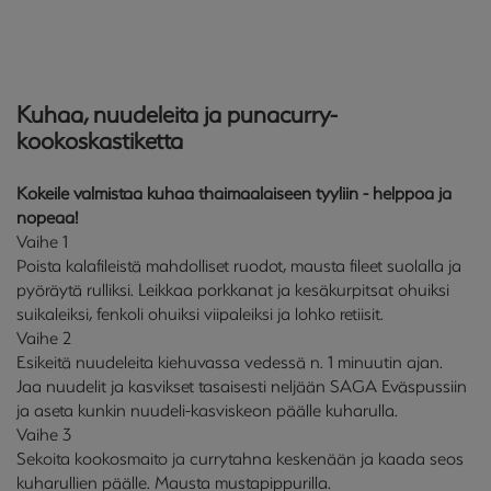
Kuhaa, nuudeleita ja punacurry-
kookoskastiketta
Kokeile valmistaa kuhaa thaimaalaiseen tyyliin - helppoa ja
nopeaa!
Vaihe 1
Poista kalafileistä mahdolliset ruodot, mausta fileet suolalla ja
pyöräytä rulliksi. Leikkaa porkkanat ja kesäkurpitsat ohuiksi
suikaleiksi, fenkoli ohuiksi viipaleiksi ja lohko retiisit.
Vaihe 2
Esikeitä nuudeleita kiehuvassa vedessä n. 1 minuutin ajan.
Jaa nuudelit ja kasvikset tasaisesti neljään SAGA Eväspussiin
ja aseta kunkin nuudeli-kasviskeon päälle kuharulla.
Vaihe 3
Sekoita kookosmaito ja currytahna keskenään ja kaada seos
kuharullien päälle. Mausta mustapippurilla.