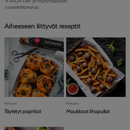
4 SAGA Deli- ja höyrytyspussia
ruoanlaittonarua
Aiheeseen liittyvät reseptit
Pääruoat
Pääruoat
Täytetyt paprikat
Maukkaat lihapullat