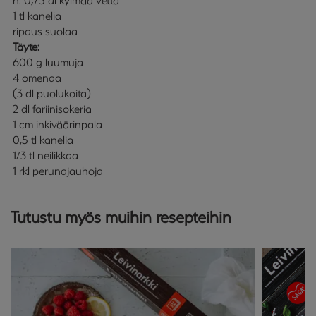
n. 0,75 dl kylmää vettä
1 tl kanelia
ripaus suolaa
Täyte:
600 g luumuja
4 omenaa
(3 dl puolukoita)
2 dl fariinisokeria
1 cm inkiväärinpala
0,5 tl kanelia
1/3 tl neilikkaa
1 rkl perunajauhoja
Tutustu myös muihin resepteihin