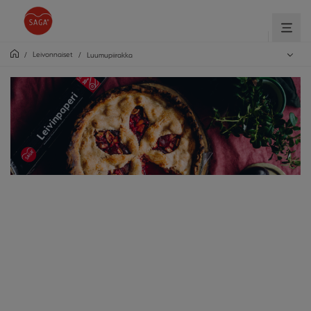
Leivonnaiset
/
/
Luumupiirakka