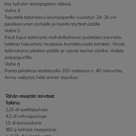
käy kahden leivinpaperin välissä.
Vaihe 4
Taputtele taikinalevy leivinpaperilla vuoratun 24–26 cm
piirakkavuoan pohjalle ja kaada täytteet päälle.
Vaihe 5
Kauli loput taikinasta mahdollisimman pyöreäksi kanneksi.
Leikkaa haluamasi muotoisia koristekuvioita kanteen. Nosta
taikinakansi piirakan päälle ja rypytä reunat siistiksi. Voitele
soijajogurtilla.
Vaihe 6
Paista piirakkaa keskitasolla 200 asteessa n. 40 minuuttia.
Anna vetäytyä hetki ennen tarjoilua.
Tähän reseptiin tarvitset:
Taikina:
2,25 dl spelttijauhoja
4,5 dl vehnäjauhoja
1,5 dl tomusokeria
180 g kylmää margariinia