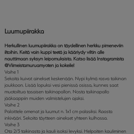
Luumupiirakka
Herkullinen luumupiirakka on täydellinen herkku pimeneviin
iltoihin. Keitä vain kuppi teetä ja kääriydy viltin alle
nauttimaan syksyn leipomuksista. Katso lisää Instagramista
@Viimeistamuruamyoten ja kokeile!
Vaihe 1
Sekoita kuivat ainekset keskenään. Nypi kylmä rasva taikinan
joukkoon. Lisää lopuksi vesi pienissä osissa, kunnes saat
muotoiltua tasaisen taikinapallon. Nosta taikinapallo
jääkaappiin muiden valmistelujen ajaksi.
Vaihe 2
Paloittele omenat ja luumut n. 1x1 cm palasiksi. Raasta
inkivääri. Sekoita täytteen ainekset yhteen kulhossa.
Vaihe 3
Ota 2/3 taikinasta ja kauli isoksi levyksi. Helpoiten kauliminen