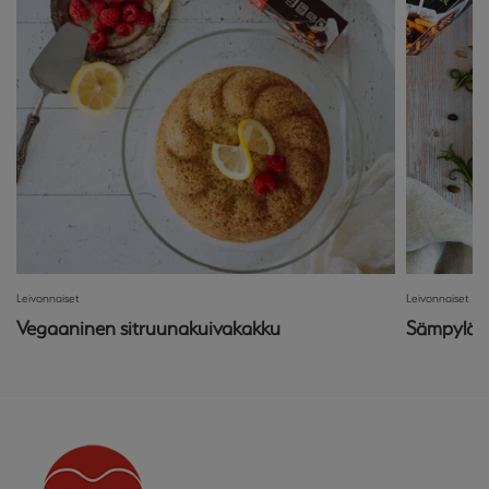
Leivonnaiset
Leivonnaiset
Vegaaninen sitruunakuivakakku
Sämpyläk