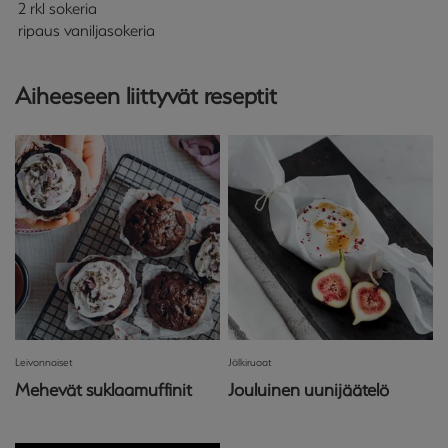
2 rkl sokeria
ripaus vaniljasokeria
Aiheeseen liittyvät reseptit
Leivonnaiset
Jälkiruoat
Mehevät suklaamuffinit
Jouluinen uunijäätelö