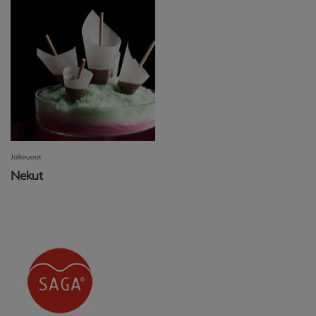
Jälkiruoat
Nekut