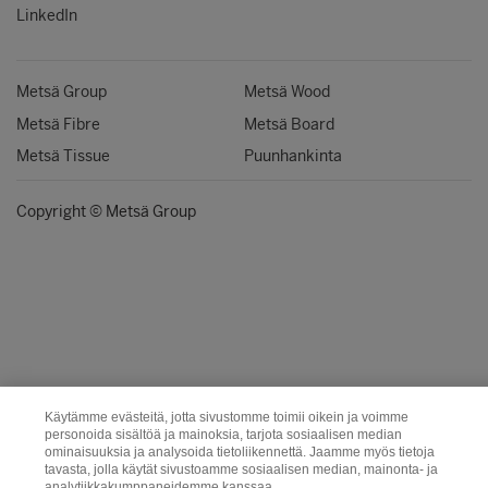
LinkedIn
Metsä Group
Metsä Wood
Metsä Fibre
Metsä Board
Metsä Tissue
Puunhankinta
Copyright © Metsä Group
Käytämme evästeitä, jotta sivustomme toimii oikein ja voimme
personoida sisältöä ja mainoksia, tarjota sosiaalisen median
ominaisuuksia ja analysoida tietoliikennettä. Jaamme myös tietoja
tavasta, jolla käytät sivustoamme sosiaalisen median, mainonta- ja
analytiikkakumppaneidemme kanssaa.