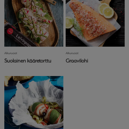
Alkuruoat
Alkuruoat
Suolainen kääretorttu
Graavilohi