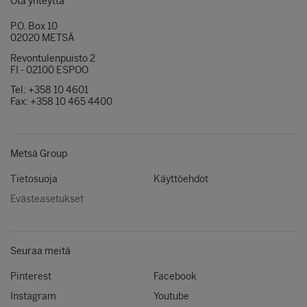
Ota yhteyttä
P.O. Box 10
02020 METSÄ
Revontulenpuisto 2
FI - 02100 ESPOO
Tel: +358 10 4601
Fax: +358 10 465 4400
Metsä Group
Tietosuoja
Käyttöehdot
Evästeasetukset
Seuraa meitä
Pinterest
Facebook
Instagram
Youtube