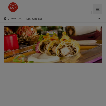
Alkuruoat
/
/
Lohi-kulebjaka