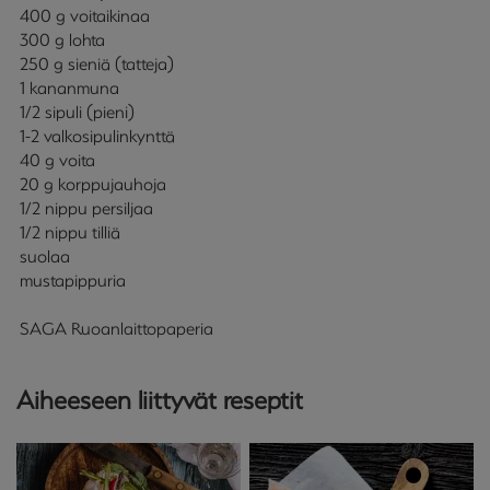
400 g voitaikinaa
300 g lohta
250 g sieniä (tatteja)
1 kananmuna
1/2 sipuli (pieni)
1-2 valkosipulinkynttä
40 g voita
20 g korppujauhoja
1/2 nippu persiljaa
1/2 nippu tilliä
suolaa
mustapippuria
SAGA Ruoanlaittopaperia
Aiheeseen liittyvät reseptit