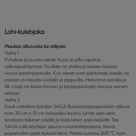
Lohi-kulebjaka
Maukas alkuruoka tai välipala
Vaihe 1
Puhdista ja kuutioi sienet. Kuori ja pilko sipuli ja
valkosipulinkynnet. Kuullota ne yhdessä sienien kanssa
voissa paistinpannulla. Kun sienet ovat jäähtyneet, kaada ne
astiaan ja mausta suolalla ja pippurilla. Hienonna persilja ja
tilli. Lisää ne kananmunan ja korppujauhojen kanssa sienien
sekaan.
Vaihe 2
Kauli voitaikina kahden SAGA Ruoanlaittopaperiarkin välissä
noin 20 cm x 10 cm kokoiseksi levyksi. Levitä sieni seos
tasaisesti taikinan päälle ja lisää lohen pala keskelle. Tee
SAGA rulla käyttäen apuna ruoanlaittopaperia. Kierrä
paperirullan päät tiukasti kiinni. Paista uunissa 200 °C noin